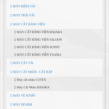
MÁY KIỂM VẢI
MÁY TRẢI VẢI
MÁY CẮT BĂNG VIỀN
MÁY CẮT BĂNG VIÊN HASAKA
MÁY CẮT BĂNG VIÊN SALOON
MÁY CẮT BĂNG VIÊN SUNNY
MÁY CẮT BĂNG VIỀN YUANLI
MÁY CẮT VẢI
MÁY CẮT NHÃN - CẮT RẬP
Máy cắt nhãn CUTEX
Máy Cắt Nhãn HASAKA
MÁY VẼ SƠ ĐỒ
MÁY DÒ KIM