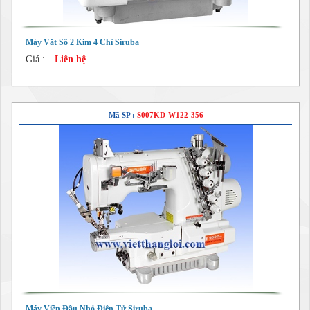
Máy Vắt Sổ 2 Kim 4 Chỉ Siruba
Giá :
Liên hệ
Mã SP :
S007KD-W122-356
Máy Viền Đầu Nhỏ Điện Tử Siruba