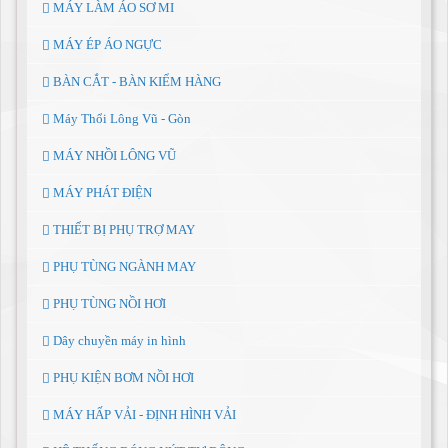
MÁY LÀM ÁO SƠ MI
MÁY ÉP ÁO NGỰC
BÀN CẮT - BÀN KIỂM HÀNG
Máy Thổi Lông Vũ - Gòn
MÁY NHỒI LÔNG VŨ
MÁY PHÁT ĐIỆN
THIẾT BỊ PHỤ TRỢ MAY
PHỤ TÙNG NGÀNH MAY
PHỤ TÙNG NỒI HƠI
Dây chuyền máy in hình
PHỤ KIỆN BƠM NỒI HƠI
MÁY HẤP VẢI - ĐỊNH HÌNH VẢI