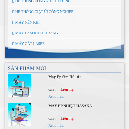
HỆ THỐNG ĐÓNG NÚT TỰ ĐỘNG
HỆ THỐNG GIẶT ỦI CÔNG NGHIỆP
MÁY NÉN KHÍ
MÁY LÀM KHẨU TRANG
MÁY CẮT LASER
SẢN PHẨM MỚI
Máy Ép Sim HS - 6+
Giá :
Liên hệ
Xem thêm
MÁY ÉP NHIỆT HASAKA
Giá :
Liên hệ
Xem thêm