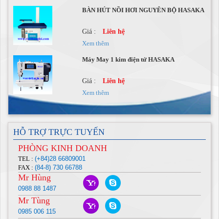
BÀN HÚT NỒI HƠI NGUYÊN BỘ HASAKA
Giá :
Liên hệ
Xem thêm
Máy May 1 kim điện tử HASAKA
Giá :
Liên hệ
Xem thêm
Máy Nhồi Lông Vũ
Giá :
Liên hệ
HỖ TRỢ TRỰC TUYẾN
Xem thêm
PHÒNG KINH DOANH
Máy Nhồi Lông Vũ
TEL :
(+84)28 66809001
FAX :
(84-8) 730 66788
Mr Hùng
Giá :
Liên hệ
0988 88 1487
Xem thêm
Mr Tùng
Máy Nhồi Lông Vũ 2P-6G
0985 006 115