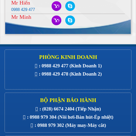
Mr Hiển
Giá :
Liên hệ
0988 429 477
Xem thêm
Mr Minh
Máy Nhồi Lông Vũ
Giá :
Liên hệ
Xem thêm
Máy Trải Vải HS SIII-160
PHÒNG KINH DOANH
: 0988 429 477 (Kinh Doanh 1)
Giá :
Liên hệ
: 0988 429 478 (Kinh Doanh 2)
Xem thêm
MOTOR MÁY MỘT KIM ĐIỆN TỬ 8700
Giá :
Liên hệ
BỘ PHẬN BẢO HÀNH
Xem thêm
: (028) 6674 2404 (Tiếp Nhận)
MOTOR BẮT MÁY MỘT KIM CO
: 0988 979 304 (Nồi hơi-Bàn hút-Ép nhiệt)
: 0988 979 302 (Máy may-Máy cắt)
Giá :
Liên hệ