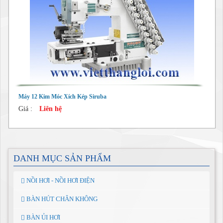
Máy 12 Kim Móc Xích Kép Siruba
Giá :
Liên hệ
DANH MỤC SẢN PHẨM
NỒI HƠI - NỒI HƠI ĐIỆN
BÀN HÚT CHÂN KHÔNG
BÀN ỦI HƠI