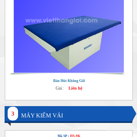
Bàn Hút Không Gối
Giá :
Liên hệ
3
MÁY KIỂM VẢI
Mã SP :
HS-9K