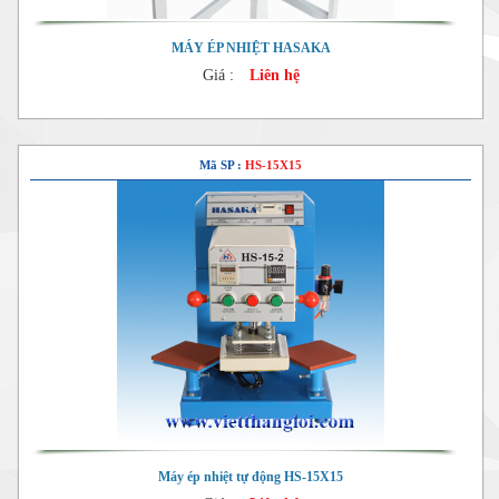
MÁY ÉP NHIỆT HASAKA
Giá :
Liên hệ
Mã SP :
HS-15X15
Máy ép nhiệt tự động HS-15X15