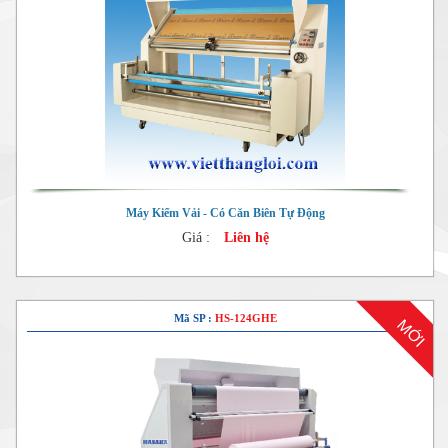
Máy Kiểm Vải - Có Căn Biên Tự Động
Giá :
Liên hệ
Mã SP :
HS-124GHE
MỚI