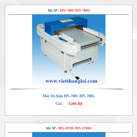
Mã SP :
HN-780C/HN-780G
Máy Dò Kim HN-780C/HN-780G
Giá :
Liên hệ
Mã SP :
HN-2870C/HN-2780G