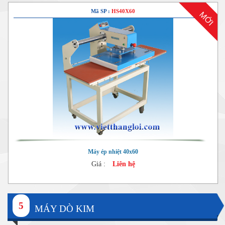
Mã SP :
HS40X60
MỚI
Máy ép nhiệt 40x60
Giá :
Liên hệ
5
MÁY DÒ KIM