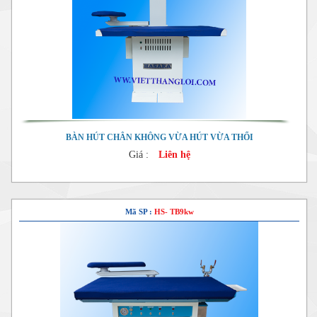
BÀN HÚT CHÂN KHÔNG VỪA HÚT VỪA THỔI
Giá :
Liên hệ
Mã SP :
HS- TB9kw