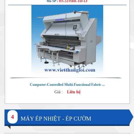
Mã SP :
HS-223SRK-ED-LF
Computer-Controlled Multi-Functional Fabric ...
Giá :
Liên hệ
4
MÁY ÉP NHIỆT - ÉP CƯỜM