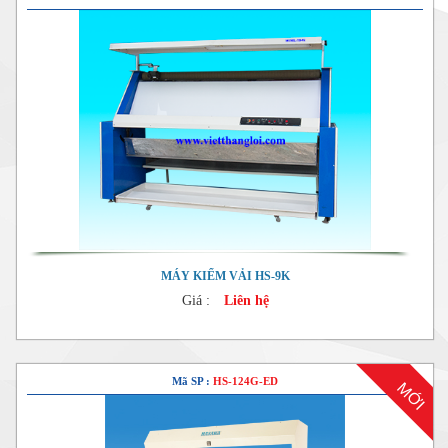
MÁY KIỂM VẢI HS-9K
Giá :
Liên hệ
Mã SP :
HS-124G-ED
MỚI