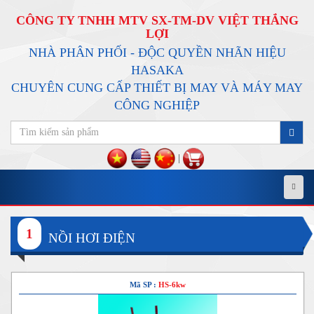
CÔNG TY TNHH MTV SX-TM-DV VIỆT THẮNG
LỢI
NHÀ PHÂN PHỐI - ĐỘC QUYỀN NHÃN HIỆU
HASAKA
CHUYÊN CUNG CẤP THIẾT BỊ MAY VÀ MÁY MAY
CÔNG NGHIỆP
|
Menu
1
NỒI HƠI ĐIỆN
Mã SP :
HS-6kw