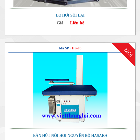
LÒ HƠI SÔI LẠI
Giá :
Liên hệ
Mã SP :
HS-06
MỚI
BÀN HÚT NỒI HƠI NGUYÊN BỘ HASAKA