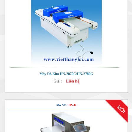
Máy Dò Kim HN-2870C/HN-2780G
Giá :
Liên hệ
Mã SP :
HS-D
MỚI