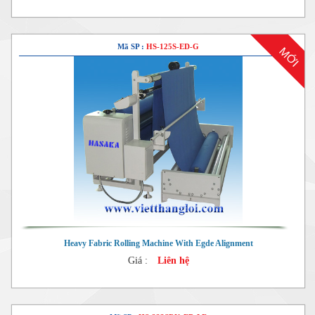
Mã SP :
HS-125S-ED-G
MỚI
Heavy Fabric Rolling Machine With Egde Alignment
Giá :
Liên hệ