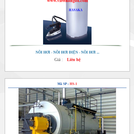
NỒI HƠI - NỒI HƠI ĐIỆN - NỒI HƠI ...
Giá :
Liên hệ
Mã SP :
HS-1