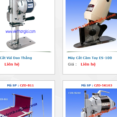
Cắt Vải Dao Thẳng
Máy Cắt Cầm Tay ES-100
:
Liên hệ
Giá :
Liên hệ
Mã SP :
CZD-B11
Mã SP :
CZD-5K103