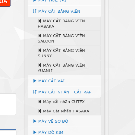
MÁY TRẢI VẢI
MÁY CẮT BĂNG VIỀN
MÁY CẮT BĂNG VIÊN
HASAKA
MÁY CẮT BĂNG VIÊN
SALOON
MÁY CẮT BĂNG VIÊN
SUNNY
MÁY CẮT BĂNG VIỀN
YUANLI
MÁY CẮT VẢI
MÁY CẮT NHÃN - CẮT RẬP
Máy cắt nhãn CUTEX
Máy Cắt Nhãn HASAKA
MÁY VẼ SƠ ĐỒ
MÁY DÒ KIM