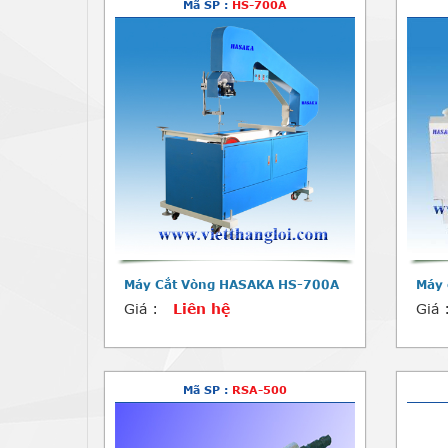
Mã SP :
HS-700A
Máy Cắt Vòng HASAKA HS-700A
Máy 
Giá :
Liên hệ
Giá 
Mã SP :
RSA-500