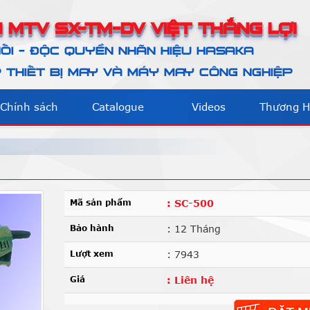
 MTV SX-TM-DV VIỆT THẮNG LỢI
ỐI - ĐỘC QUYỀN NHÃN HIỆU HASAKA
THIẾT BỊ MAY VÀ MÁY MAY CÔNG NGHIỆP
Chính sách
Catalogue
Videos
Thương H
Mã sản phẩm
: SC-500
Bảo hành
: 12 Tháng
Lượt xem
: 7943
Giá
: Liên hệ