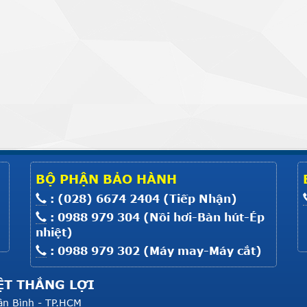
BỘ PHẬN BẢO HÀNH
: (028) 6674 2404 (Tiếp Nhận)
: 0988 979 304 (Nồi hơi-Bàn hút-Ép
nhiệt)
: 0988 979 302 (Máy may-Máy cắt)
ỆT THẮNG LỢI
ân Bình - TP.HCM