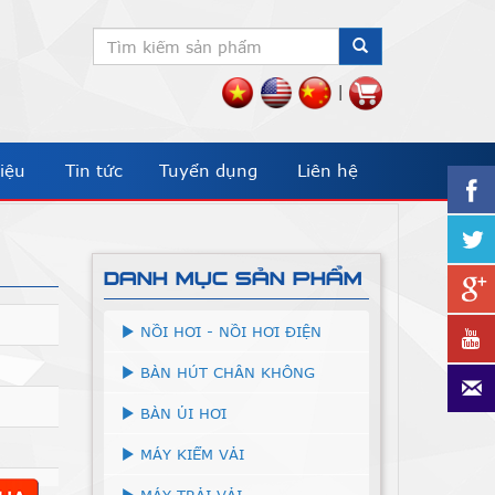
|
iệu
Tin tức
Tuyển dụng
Liên hệ
DANH MỤC SẢN PHẨM
NỒI HƠI - NỒI HƠI ĐIỆN
BÀN HÚT CHÂN KHÔNG
BÀN ỦI HƠI
MÁY KIỂM VẢI