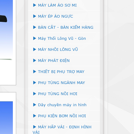
MÁY LÀM ÁO SƠ MI
MÁY ÉP ÁO NGỰC
BÀN CẮT - BÀN KIỂM HÀNG
Máy Thổi Lông Vũ - Gòn
MÁY NHỒI LÔNG VŨ
MÁY PHÁT ĐIỆN
THIẾT BỊ PHỤ TRỢ MAY
PHỤ TÙNG NGÀNH MAY
PHỤ TÙNG NỒI HƠI
Dây chuyền máy in hình
PHỤ KIỆN BƠM NỒI HƠI
MÁY HẤP VẢI - ĐỊNH HÌNH
VẢI