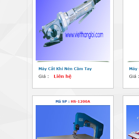
Máy Cắt Khí Nén Cầm Tay
Máy 
Giá :
Liên hệ
Giá 
Mã SP :
HS-1200A