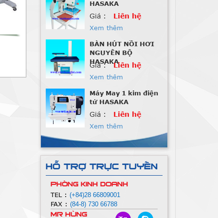
HASAKA
Giá :
Liên hệ
Xem thêm
BÀN HÚT NỒI HƠI
NGUYÊN BỘ
HASAKA
Giá :
Liên hệ
Xem thêm
Máy May 1 kim điện
tử HASAKA
Giá :
Liên hệ
Xem thêm
Máy Nhồi Lông Vũ
Giá :
Liên hệ
HỖ TRỢ TRỰC TUYẾN
Xem thêm
PHÒNG KINH DOANH
Máy Nhồi Lông Vũ
TEL :
(+84)28 66809001
FAX :
(84-8) 730 66788
Giá :
Liên hệ
Mr Hùng