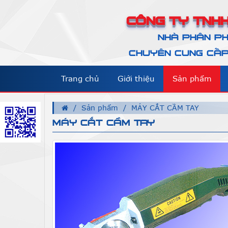
CÔNG TY TNHH
NHÀ PHÂN PH
CHUYÊN CUNG CẤP 
Trang chủ
Giới thiệu
Sản phẩm
Sản phẩm
MÁY CẮT CẦM TAY
MÁY CẮT CẦM TAY