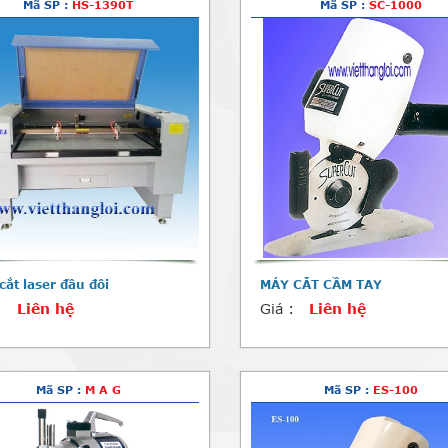
Mã SP :
HS-1390T
Mã SP :
SC-1000
cắt laser đầu đôi
MÁY CẮT CẦM TAY
:
Liên hệ
Giá :
Liên hệ
Mã SP :
M A G
Mã SP :
ES-100