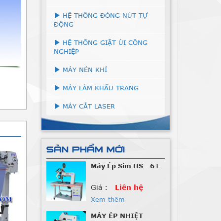
HỆ THỐNG ĐÓNG NÚT TỰ
ĐỘNG
HỆ THỐNG GIẶT ỦI CÔNG
NGHIỆP
MÁY NÉN KHÍ
MÁY LÀM KHẨU TRANG
MÁY CẮT LASER
SẢN PHẨM MỚI
Máy Ép Sim HS - 6+
Giá :
Liên hệ
Xem thêm
MÁY ÉP NHIỆT