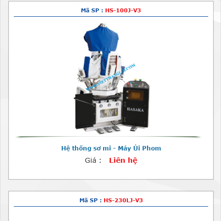
Mã SP :
HS-100J-V3
Hệ thống sơ mi - Máy Ủi Phom
Giá :
Liên hệ
Mã SP :
HS-230LJ-V3