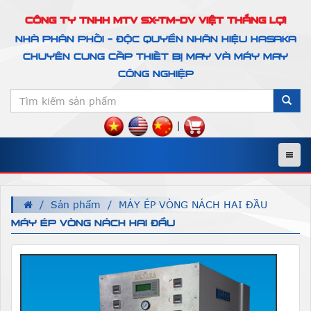
CÔNG TY TNHH MTV SX-TM-DV VIỆT THẮNG LỢI
NHÀ PHÂN PHỐI - ĐỘC QUYỀN NHÃN HIỆU HASAKA
CHUYÊN CUNG CẤP THIẾT BỊ MAY VÀ MÁY MAY
CÔNG NGHIỆP
|
Menu
Sản phẩm
MÁY ÉP VÒNG NÁCH HAI ĐẦU
MÁY ÉP VÒNG NÁCH HAI ĐẦU