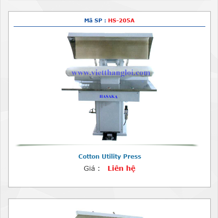
Mã SP :
HS-205A
Cotton Utility Press
Giá :
Liên hệ