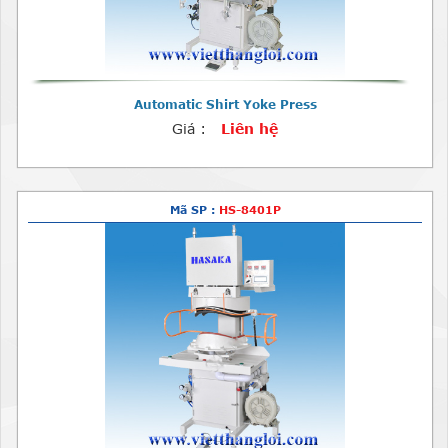
Automatic Shirt Yoke Press
Giá :
Liên hệ
Mã SP :
HS-8401P