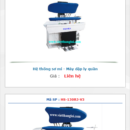
Hệ thống sơ mi - Máy dập ly quần
Giá :
Liên hệ
Mã SP :
HS-130RJ-V3