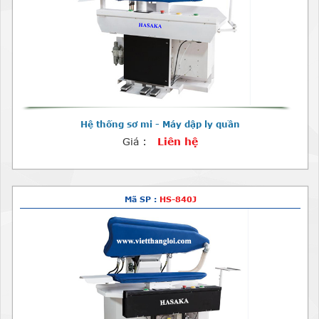
Hệ thống sơ mi - Máy dập ly quần
Giá :
Liên hệ
Mã SP :
HS-840J