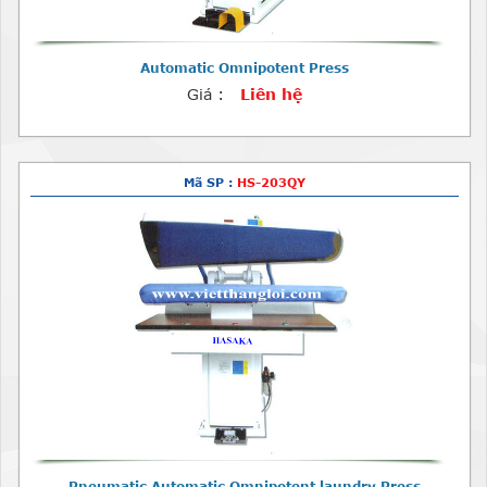
Automatic Omnipotent Press
Giá :
Liên hệ
Mã SP :
HS-203QY
Pneumatic Automatic Omnipotent laundry Press