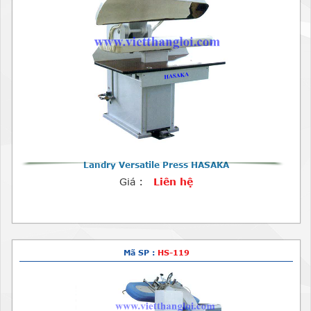
Landry Versatile Press HASAKA
Giá :
Liên hệ
Mã SP :
HS-119