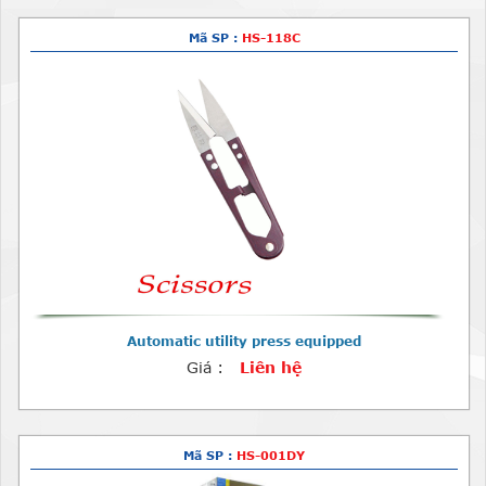
Mã SP :
HS-118C
Automatic utility press equipped
Giá :
Liên hệ
Mã SP :
HS-001DY