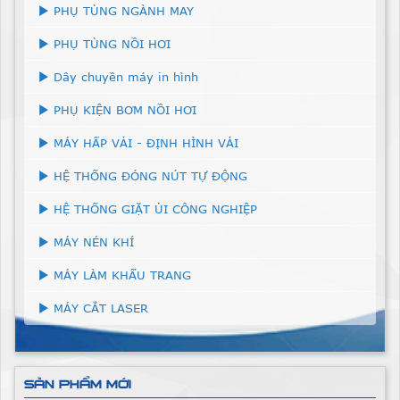
PHỤ TÙNG NGÀNH MAY
PHỤ TÙNG NỒI HƠI
Dây chuyền máy in hình
PHỤ KIỆN BƠM NỒI HƠI
MÁY HẤP VẢI - ĐỊNH HÌNH VẢI
HỆ THỐNG ĐÓNG NÚT TỰ ĐỘNG
HỆ THỐNG GIẶT ỦI CÔNG NGHIỆP
MÁY NÉN KHÍ
MÁY LÀM KHẨU TRANG
MÁY CẮT LASER
SẢN PHẨM MỚI