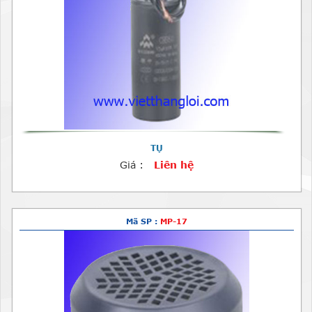
TỤ
Giá :
Liên hệ
Mã SP :
MP-17