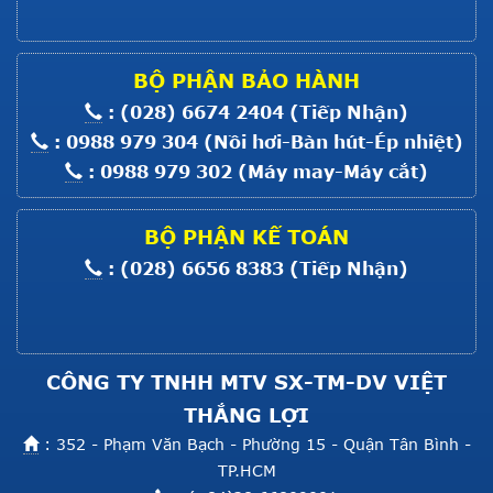
MOTOR MÁY MỘT KIM ĐIỆN TỬ
8700
Giá :
Liên hệ
BỘ PHẬN BẢO HÀNH
Xem thêm
: (028) 6674 2404 (Tiếp Nhận)
MOTOR BẮT MÁY MỘT KIM CO
: 0988 979 304 (Nồi hơi-Bàn hút-Ép nhiệt)
: 0988 979 302 (Máy may-Máy cắt)
Giá :
Liên hệ
Xem thêm
BỘ PHẬN KẾ TOÁN
MOTOR BẮT MÁY VC008; F007;
: (028) 6656 8383 (Tiếp Nhận)
C007
Giá :
Liên hệ
Xem thêm
CÔNG TY TNHH MTV SX-TM-DV VIỆT
THẮNG LỢI
: 352 - Phạm Văn Bạch - Phường 15 - Quận Tân Bình -
TP.HCM