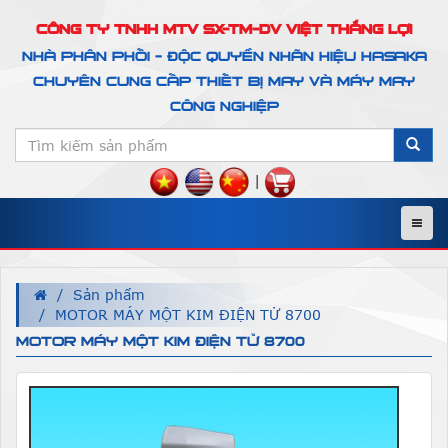
CÔNG TY TNHH MTV SX-TM-DV VIỆT THẮNG LỢI
NHÀ PHÂN PHỐI - ĐỘC QUYỀN NHÃN HIỆU HASAKA
CHUYÊN CUNG CẤP THIẾT BỊ MAY VÀ MÁY MAY
CÔNG NGHIỆP
|
Menu
Sản phẩm
MOTOR MÁY MỘT KIM ĐIỆN TỬ 8700
MOTOR MÁY MỘT KIM ĐIỆN TỬ 8700