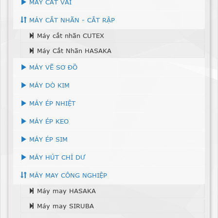
MÁY CẮT VẢI
MÁY CẮT NHÃN - CẮT RẬP
Máy cắt nhãn CUTEX
Máy Cắt Nhãn HASAKA
MÁY VẼ SƠ ĐỒ
MÁY DÒ KIM
MÁY ÉP NHIỆT
MÁY ÉP KEO
MÁY ÉP SIM
MÁY HÚT CHỈ DƯ
MÁY MAY CÔNG NGHIỆP
Máy may HASAKA
Máy may SIRUBA