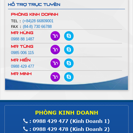
Giá :
Liên hệ
HỖ TRỢ TRỰC TUYẾN
Xem thêm
PHÒNG KINH DOANH
Máy Nhồi Lông Vũ
TEL :
(+84)28 66809001
FAX :
(84-8) 730 66788
Giá :
Liên hệ
Mr Hùng
0988 88 1487
Xem thêm
Mr Tùng
Máy Nhồi Lông Vũ 2P-6G
0985 006 115
Mr Hiển
Giá :
Liên hệ
0988 429 477
Xem thêm
Mr Minh
Máy Nhồi Lông Vũ
Giá :
Liên hệ
Xem thêm
Máy Trải Vải HS SIII-160
PHÒNG KINH DOANH
: 0988 429 477 (Kinh Doanh 1)
Giá :
Liên hệ
: 0988 429 478 (Kinh Doanh 2)
Xem thêm