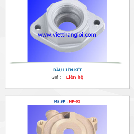
ĐẦU LIÊN KẾT
Giá :
Liên hệ
Mã SP :
MP-03