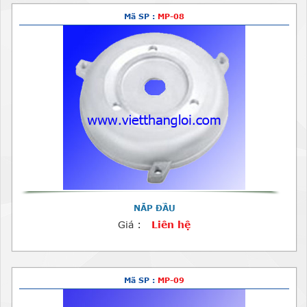
Mã SP :
MP-08
NẮP ĐẦU
Giá :
Liên hệ
Mã SP :
MP-09