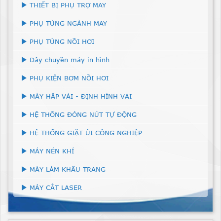
THIẾT BỊ PHỤ TRỢ MAY
PHỤ TÙNG NGÀNH MAY
PHỤ TÙNG NỒI HƠI
Dây chuyền máy in hình
PHỤ KIỆN BƠM NỒI HƠI
MÁY HẤP VẢI - ĐỊNH HÌNH VẢI
HỆ THỐNG ĐÓNG NÚT TỰ ĐỘNG
HỆ THỐNG GIẶT ỦI CÔNG NGHIỆP
MÁY NÉN KHÍ
MÁY LÀM KHẨU TRANG
MÁY CẮT LASER