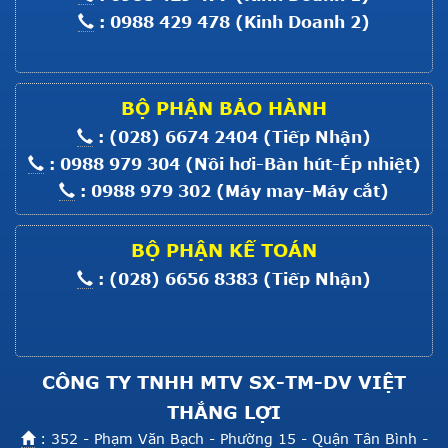
Giá :
Liên hệ
: 0988 429 478 (Kinh Doanh 2)
Xem thêm
MOTOR MÁY MỘT KIM ĐIỆN TỬ
8700
Giá :
Liên hệ
BỘ PHẬN BẢO HÀNH
Xem thêm
: (028) 6674 2404 (Tiếp Nhận)
MOTOR BẮT MÁY MỘT KIM CO
: 0988 979 304 (Nồi hơi-Bàn hút-Ép nhiệt)
: 0988 979 302 (Máy may-Máy cắt)
Giá :
Liên hệ
Xem thêm
BỘ PHẬN KẾ TOÁN
MOTOR BẮT MÁY VC008; F007;
: (028) 6656 8383 (Tiếp Nhận)
C007
Giá :
Liên hệ
Xem thêm
CÔNG TY TNHH MTV SX-TM-DV VIỆT
THẮNG LỢI
: 352 - Phạm Văn Bạch - Phường 15 - Quận Tân Bình -