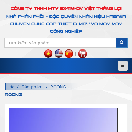
CÔNG TY TNHH MTV SX-TM-DV VIỆT THẮNG LỢI
NHÀ PHÂN PHỐI - ĐỘC QUYỀN NHÃN HIỆU HASAKA
CHUYÊN CUNG CẤP THIẾT BỊ MAY VÀ MÁY MAY
CÔNG NGHIỆP
|
Menu
Sản phẩm
ROONG
ROONG