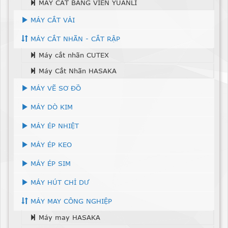
MÁY CẮT BĂNG VIỀN YUANLI
MÁY CẮT VẢI
MÁY CẮT NHÃN - CẮT RẬP
Máy cắt nhãn CUTEX
Máy Cắt Nhãn HASAKA
MÁY VẼ SƠ ĐỒ
MÁY DÒ KIM
MÁY ÉP NHIỆT
MÁY ÉP KEO
MÁY ÉP SIM
MÁY HÚT CHỈ DƯ
MÁY MAY CÔNG NGHIỆP
Máy may HASAKA