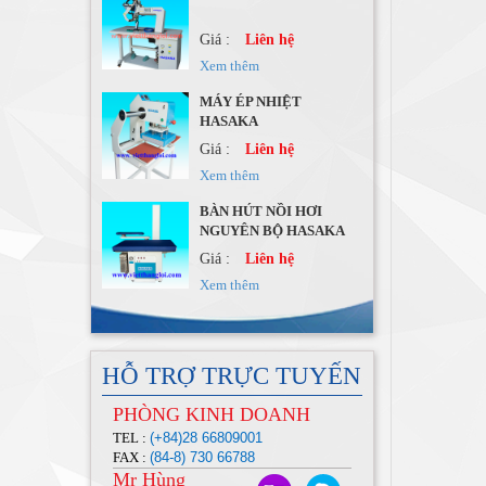
HASAKA
Giá :
Liên hệ
Xem thêm
BÀN HÚT NỒI HƠI
NGUYÊN BỘ HASAKA
Giá :
Liên hệ
Xem thêm
Máy May 1 kim điện tử
HASAKA
Giá :
Liên hệ
Xem thêm
Máy Nhồi Lông Vũ
Giá :
Liên hệ
HỖ TRỢ TRỰC TUYẾN
Xem thêm
PHÒNG KINH DOANH
Máy Nhồi Lông Vũ
TEL :
(+84)28 66809001
FAX :
(84-8) 730 66788
Mr Hùng
Giá :
Liên hệ