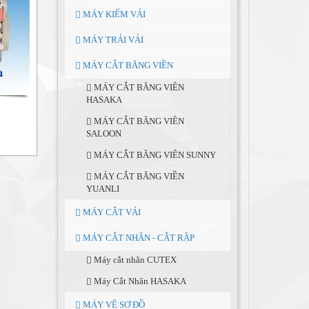
MÁY KIỂM VẢI
MÁY TRẢI VẢI
MÁY CẮT BĂNG VIỀN
MÁY CẮT BĂNG VIÊN
HASAKA
MÁY CẮT BĂNG VIÊN
SALOON
MÁY CẮT BĂNG VIÊN SUNNY
MÁY CẮT BĂNG VIỀN
YUANLI
MÁY CẮT VẢI
MÁY CẮT NHÃN - CẮT RẬP
Máy cắt nhãn CUTEX
Máy Cắt Nhãn HASAKA
MÁY VẼ SƠ ĐỒ