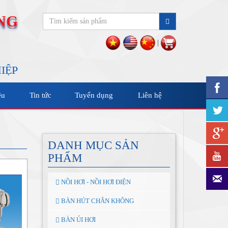
NG
|
IỆP
ệu
Tin tức
Tuyển dụng
Liên hệ
DANH MỤC SẢN
PHẨM
NỒI HƠI - NỒI HƠI ĐIỆN
BÀN HÚT CHÂN KHÔNG
BÀN ỦI HƠI