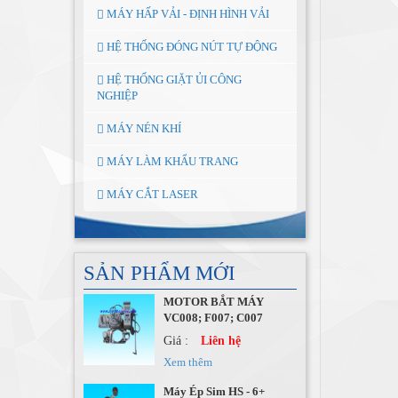
MÁY HẤP VẢI - ĐỊNH HÌNH VẢI
HỆ THỐNG ĐÓNG NÚT TỰ ĐỘNG
HỆ THỐNG GIẶT ỦI CÔNG
NGHIỆP
MÁY NÉN KHÍ
MÁY LÀM KHẨU TRANG
MÁY CẮT LASER
SẢN PHẨM MỚI
Máy Ép Sim HS - 6+
Giá :
Liên hệ
Xem thêm
MÁY ÉP NHIỆT