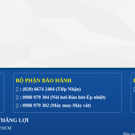
BỘ PHẬN BẢO HÀNH
: (028) 6674 2404 (Tiếp Nhận)
: 0988 979 304 (Nồi hơi-Bàn hút-Ép nhiệt)
: 0988 979 302 (Máy may-Máy cắt)
THẮNG LỢI
 TP.HCM
Bản q