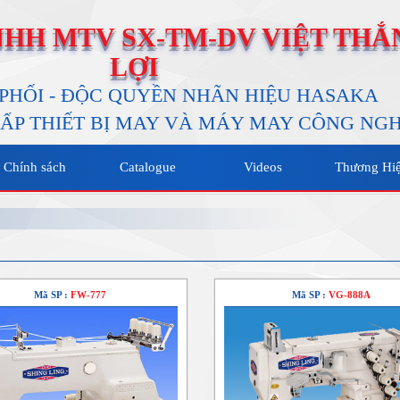
NHH MTV SX-TM-DV VIỆT THẮ
LỢI
PHỐI - ĐỘC QUYỀN NHÃN HIỆU HASAKA
ẤP THIẾT BỊ MAY VÀ MÁY MAY CÔNG NGH
Chính sách
Catalogue
Videos
Thương Hi
Mã SP :
FW-777
Mã SP :
VG-888A