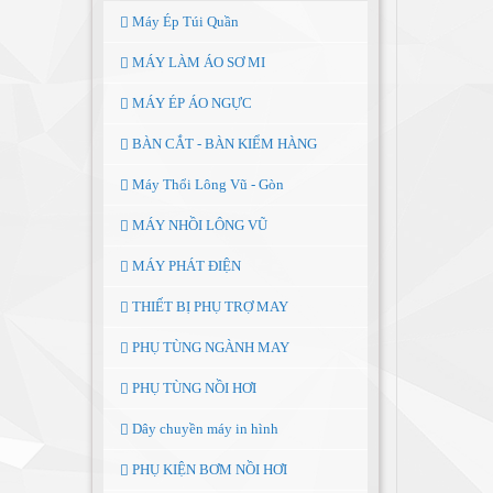
Máy Ép Túi Quần
MÁY LÀM ÁO SƠ MI
MÁY ÉP ÁO NGỰC
BÀN CẮT - BÀN KIỂM HÀNG
Máy Thổi Lông Vũ - Gòn
MÁY NHỒI LÔNG VŨ
MÁY PHÁT ĐIỆN
THIẾT BỊ PHỤ TRỢ MAY
PHỤ TÙNG NGÀNH MAY
PHỤ TÙNG NỒI HƠI
Dây chuyền máy in hình
PHỤ KIỆN BƠM NỒI HƠI