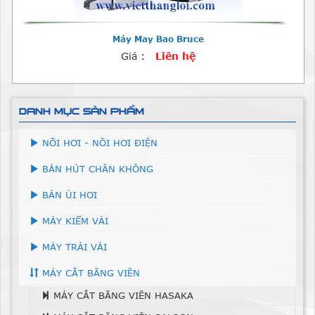
Máy May Bao Bruce
Giá :
Liên hệ
DANH MỤC SẢN PHẨM
NỒI HƠI - NỒI HƠI ĐIỆN
BÀN HÚT CHÂN KHÔNG
BÀN ỦI HƠI
MÁY KIỂM VẢI
MÁY TRẢI VẢI
MÁY CẮT BĂNG VIỀN
MÁY CẮT BĂNG VIÊN HASAKA