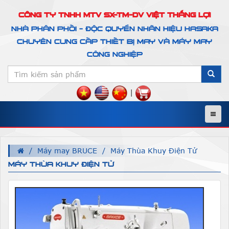
CÔNG TY TNHH MTV SX-TM-DV VIỆT THẮNG LỢI
NHÀ PHÂN PHỐI - ĐỘC QUYỀN NHÃN HIỆU HASAKA
CHUYÊN CUNG CẤP THIẾT BỊ MAY VÀ MÁY MAY
CÔNG NGHIỆP
|
Menu
Máy may BRUCE
Máy Thùa Khuy Điện Tử
MÁY THÙA KHUY ĐIỆN TỬ