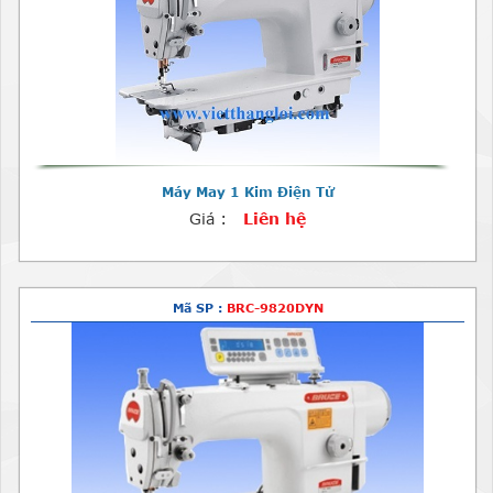
Máy May 1 Kim Điện Tử
Giá :
Liên hệ
Mã SP :
BRC-9820DYN