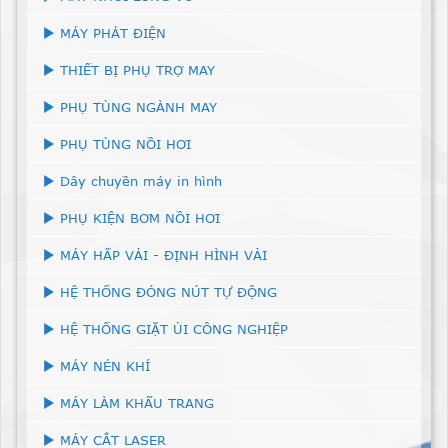
MÁY PHÁT ĐIỆN
THIẾT BỊ PHỤ TRỢ MAY
PHỤ TÙNG NGÀNH MAY
PHỤ TÙNG NỒI HƠI
Dây chuyền máy in hình
PHỤ KIỆN BƠM NỒI HƠI
MÁY HẤP VẢI - ĐỊNH HÌNH VẢI
HỆ THỐNG ĐÓNG NÚT TỰ ĐỘNG
HỆ THỐNG GIẶT ỦI CÔNG NGHIỆP
MÁY NÉN KHÍ
MÁY LÀM KHẨU TRANG
MÁY CẮT LASER