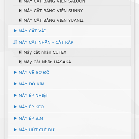
MÁY CẮT BĂNG VIÊN SALOON
MÁY CẮT BĂNG VIÊN SUNNY
MÁY CẮT BĂNG VIỀN YUANLI
MÁY CẮT VẢI
MÁY CẮT NHÃN - CẮT RẬP
Máy cắt nhãn CUTEX
Máy Cắt Nhãn HASAKA
MÁY VẼ SƠ ĐỒ
MÁY DÒ KIM
MÁY ÉP NHIỆT
MÁY ÉP KEO
MÁY ÉP SIM
MÁY HÚT CHỈ DƯ