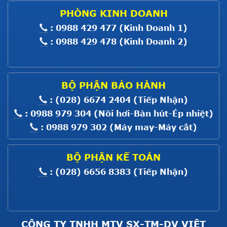
Máy Trải Vải HS SIII-160
PHÒNG KINH DOANH
: 0988 429 477 (Kinh Doanh 1)
Giá :
Liên hệ
: 0988 429 478 (Kinh Doanh 2)
Xem thêm
MOTOR MÁY MỘT KIM ĐIỆN TỬ
8700
Giá :
Liên hệ
BỘ PHẬN BẢO HÀNH
Xem thêm
: (028) 6674 2404 (Tiếp Nhận)
MOTOR BẮT MÁY MỘT KIM CO
: 0988 979 304 (Nồi hơi-Bàn hút-Ép nhiệt)
: 0988 979 302 (Máy may-Máy cắt)
Giá :
Liên hệ
Xem thêm
BỘ PHẬN KẾ TOÁN
MOTOR BẮT MÁY VC008; F007;
: (028) 6656 8383 (Tiếp Nhận)
C007
Giá :
Liên hệ
Xem thêm
CÔNG TY TNHH MTV SX-TM-DV VIỆT