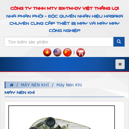
CÔNG TY TNHH MTV SX-TM-DV VIỆT THẮNG LỢI
NHÀ PHÂN PHỐI - ĐỘC QUYỀN NHÃN HIỆU HASAKA
CHUYÊN CUNG CẤP THIẾT BỊ MAY VÀ MÁY MAY
CÔNG NGHIỆP
|
Menu
MÁY NÉN KHÍ
Máy Nén Khí
MÁY NÉN KHÍ