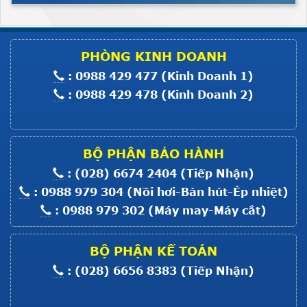
Giá :
Liên hệ
Xem thêm
Máy Trải Vải HS SIII-160
PHÒNG KINH DOANH
: 0988 429 477 (Kinh Doanh 1)
Giá :
Liên hệ
: 0988 429 478 (Kinh Doanh 2)
Xem thêm
MOTOR MÁY MỘT KIM ĐIỆN TỬ
8700
Giá :
Liên hệ
BỘ PHẬN BẢO HÀNH
Xem thêm
: (028) 6674 2404 (Tiếp Nhận)
MOTOR BẮT MÁY MỘT KIM CO
: 0988 979 304 (Nồi hơi-Bàn hút-Ép nhiệt)
: 0988 979 302 (Máy may-Máy cắt)
Giá :
Liên hệ
Xem thêm
BỘ PHẬN KẾ TOÁN
MOTOR BẮT MÁY VC008; F007;
: (028) 6656 8383 (Tiếp Nhận)
C007
Giá :
Liên hệ
Xem thêm