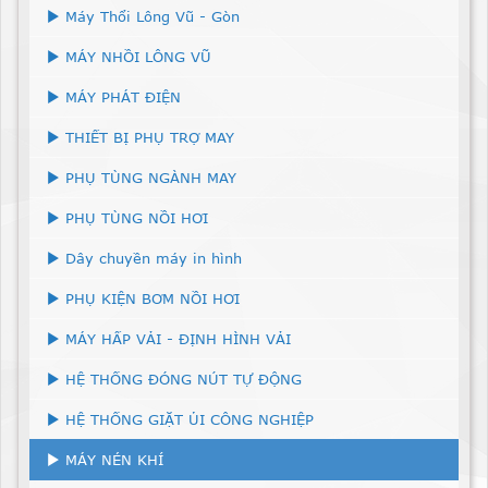
Máy Thổi Lông Vũ - Gòn
MÁY NHỒI LÔNG VŨ
MÁY PHÁT ĐIỆN
THIẾT BỊ PHỤ TRỢ MAY
PHỤ TÙNG NGÀNH MAY
PHỤ TÙNG NỒI HƠI
Dây chuyền máy in hình
PHỤ KIỆN BƠM NỒI HƠI
MÁY HẤP VẢI - ĐỊNH HÌNH VẢI
HỆ THỐNG ĐÓNG NÚT TỰ ĐỘNG
HỆ THỐNG GIẶT ỦI CÔNG NGHIỆP
MÁY NÉN KHÍ