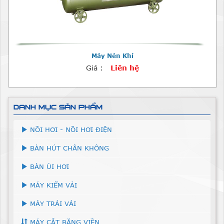
Máy Nén Khí
Giá :
Liên hệ
DANH MỤC SẢN PHẨM
NỒI HƠI - NỒI HƠI ĐIỆN
BÀN HÚT CHÂN KHÔNG
BÀN ỦI HƠI
MÁY KIỂM VẢI
MÁY TRẢI VẢI
MÁY CẮT BĂNG VIỀN