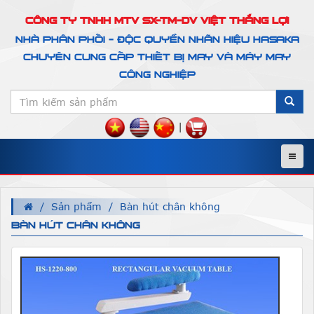
CÔNG TY TNHH MTV SX-TM-DV VIỆT THẮNG LỢI
NHÀ PHÂN PHỐI - ĐỘC QUYỀN NHÃN HIỆU HASAKA
CHUYÊN CUNG CẤP THIẾT BỊ MAY VÀ MÁY MAY
CÔNG NGHIỆP
|
Menu
Sản phẩm
Bàn hút chân không
BÀN HÚT CHÂN KHÔNG