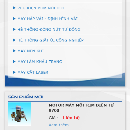
PHỤ KIỆN BƠM NỒI HƠI
MÁY HẤP VẢI - ĐỊNH HÌNH VẢI
HỆ THỐNG ĐÓNG NÚT TỰ ĐỘNG
HỆ THỐNG GIẶT ỦI CÔNG NGHIỆP
MÁY NÉN KHÍ
MÁY LÀM KHẨU TRANG
MÁY CẮT LASER
SẢN PHẨM MỚI
MOTOR BẮT MÁY MỘT KIM CO
Giá :
Liên hệ
Xem thêm