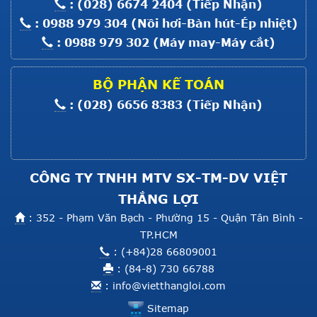
: (028) 6674 2404 (Tiếp Nhận)
Máy Trải Vải HS SIII-160
: 0988 979 304 (Nồi hơi-Bàn hút-Ép nhiệt)
: 0988 979 302 (Máy may-Máy cắt)
Giá :
Liên hệ
Xem thêm
BỘ PHẬN KẾ TOÁN
MOTOR MÁY MỘT KIM ĐIỆN TỬ
: (028) 6656 8383 (Tiếp Nhận)
8700
Giá :
Liên hệ
Xem thêm
CÔNG TY TNHH MTV SX-TM-DV VIỆT
THẮNG LỢI
: 352 - Phạm Văn Bạch - Phường 15 - Quận Tân Bình -
TP.HCM
: (+84)28 66809001
: (84-8) 730 66788
:
info@vietthangloi.com
Sitemap