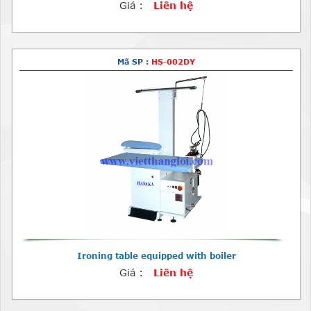
Giá :
Liên hệ
Mã SP :
HS-002DY
Ironing table equipped with boiler
Giá :
Liên hệ