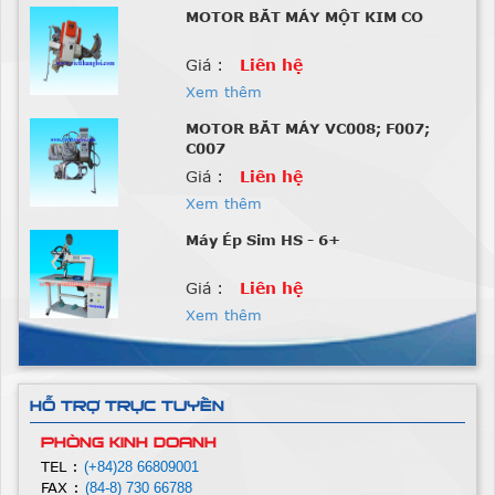
MOTOR BẮT MÁY VC008; F007;
C007
Giá :
Liên hệ
Xem thêm
Máy Ép Sim HS - 6+
Giá :
Liên hệ
Xem thêm
MÁY ÉP NHIỆT HASAKA
Giá :
Liên hệ
Xem thêm
BÀN HÚT NỒI HƠI NGUYÊN BỘ
HASAKA
Giá :
Liên hệ
HỖ TRỢ TRỰC TUYẾN
Xem thêm
PHÒNG KINH DOANH
Máy May 1 kim điện tử HASAKA
TEL :
(+84)28 66809001
FAX :
(84-8) 730 66788