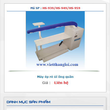
Mã SP :
HS-939/HS-949/HS-959
Máy ép rẻ ủi ống quần
Giá :
Liên hệ
DANH MỤC SẢN PHẨM