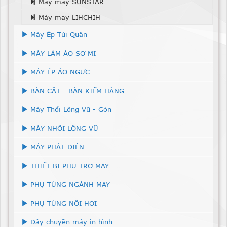
Máy may SUNSTAR
Máy may LIHCHIH
Máy Ép Túi Quần
MÁY LÀM ÁO SƠ MI
MÁY ÉP ÁO NGỰC
BÀN CẮT - BÀN KIỂM HÀNG
Máy Thổi Lông Vũ - Gòn
MÁY NHỒI LÔNG VŨ
MÁY PHÁT ĐIỆN
THIẾT BỊ PHỤ TRỢ MAY
PHỤ TÙNG NGÀNH MAY
PHỤ TÙNG NỒI HƠI
Dây chuyền máy in hình