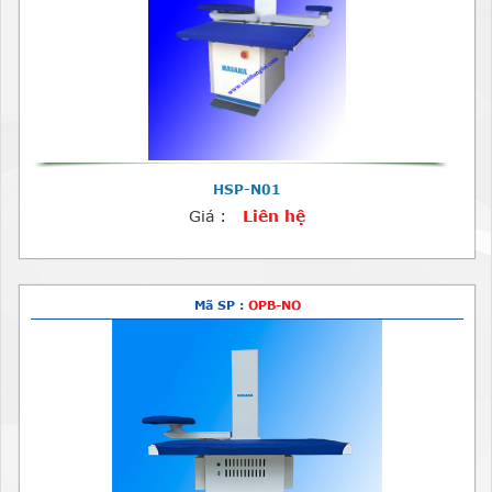
HSP-N01
Giá :
Liên hệ
Mã SP :
OPB-NO