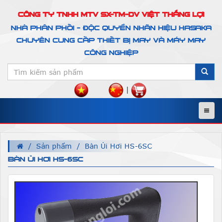
CÔNG TY TNHH MTV SX-TM-DV VIỆT THẮNG LỢI
NHÀ PHÂN PHỐI - ĐỘC QUYỀN NHÃN HIỆU HASAKA
CHUYÊN CUNG CẤP THIẾT BỊ MAY VÀ MÁY MAY
CÔNG NGHIỆP
|
Menu
Sản phẩm
Bàn Ủi Hơi HS-6SC
BÀN ỦI HƠI HS-6SC