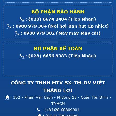
HASAKA
Giá :
Liên hệ
BỘ PHẬN BẢO HÀNH
Xem thêm
: (028) 6674 2404 (Tiếp Nhận)
Máy May 1 kim điện tử HASAKA
: 0988 979 304 (Nồi hơi-Bàn hút-Ép nhiệt)
: 0988 979 302 (Máy may-Máy cắt)
Giá :
Liên hệ
Xem thêm
BỘ PHẬN KẾ TOÁN
Máy Nhồi Lông Vũ
: (028) 6656 8383 (Tiếp Nhận)
Giá :
Liên hệ
Xem thêm
CÔNG TY TNHH MTV SX-TM-DV VIỆT
THẮNG LỢI
: 352 - Phạm Văn Bạch - Phường 15 - Quận Tân Bình -
TP.HCM
: (+84)28 66809001
: (84-8) 730 66788