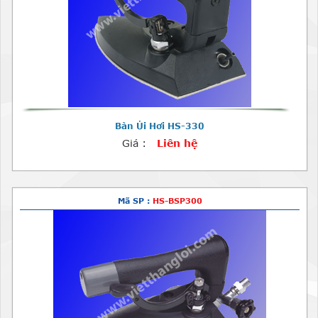
Bàn Ủi Hơi HS-330
Giá :
Liên hệ
Mã SP :
HS-BSP300