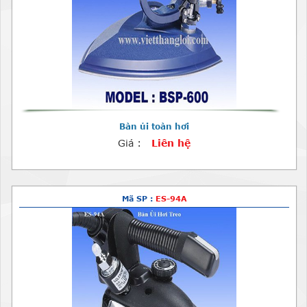
Bàn ủi toàn hơi
Giá :
Liên hệ
Mã SP :
ES-94A