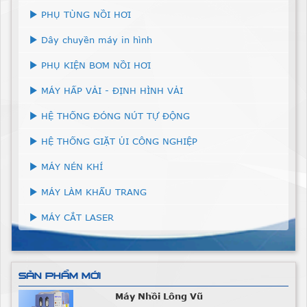
PHỤ TÙNG NỒI HƠI
Dây chuyền máy in hình
PHỤ KIỆN BƠM NỒI HƠI
MÁY HẤP VẢI - ĐỊNH HÌNH VẢI
HỆ THỐNG ĐÓNG NÚT TỰ ĐỘNG
HỆ THỐNG GIẶT ỦI CÔNG NGHIỆP
MÁY NÉN KHÍ
MÁY LÀM KHẨU TRANG
MÁY CẮT LASER
SẢN PHẨM MỚI
Máy Nhồi Lông Vũ