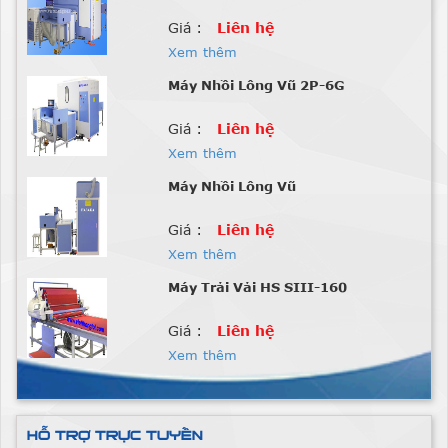
Giá :
Liên hệ
Xem thêm
Máy Nhồi Lông Vũ 2P-6G
Giá :
Liên hệ
Xem thêm
Máy Nhồi Lông Vũ
Giá :
Liên hệ
Xem thêm
Máy Trải Vải HS SIII-160
Giá :
Liên hệ
Xem thêm
MOTOR MÁY MỘT KIM ĐIỆN TỬ
8700
Giá :
Liên hệ
HỖ TRỢ TRỰC TUYẾN