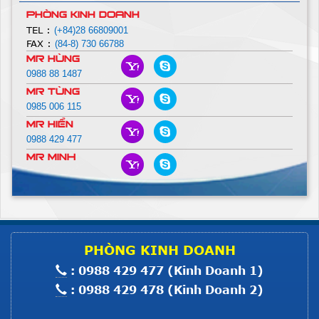
Xem thêm
PHÒNG KINH DOANH
MOTOR BẮT MÁY MỘT KIM CO
TEL :
(+84)28 66809001
FAX :
(84-8) 730 66788
Giá :
Liên hệ
Mr Hùng
0988 88 1487
Xem thêm
Mr Tùng
MOTOR BẮT MÁY VC008; F007;
0985 006 115
C007
Mr Hiển
Giá :
Liên hệ
0988 429 477
Xem thêm
Mr Minh
Máy Ép Sim HS - 6+
Giá :
Liên hệ
Xem thêm
MÁY ÉP NHIỆT HASAKA
PHÒNG KINH DOANH
: 0988 429 477 (Kinh Doanh 1)
Giá :
Liên hệ
: 0988 429 478 (Kinh Doanh 2)
Xem thêm
BÀN HÚT NỒI HƠI NGUYÊN BỘ