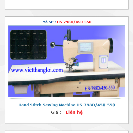
Mã SP :
HS-798D/450-550
Hand Stitch Sewing Machine HS-798D/450-550
Giá :
Liên hệ