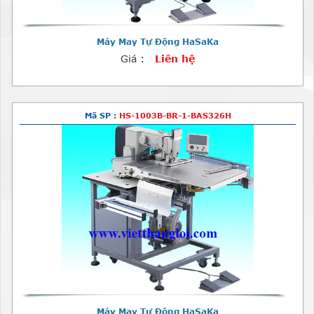
Máy May Tự Động HaSaKa
Giá :
Liên hệ
Mã SP :
HS-1003B-BR-1-BAS326H
Máy May Tự Động HaSaKa