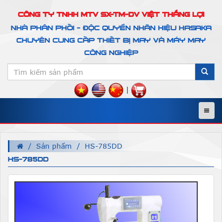
CÔNG TY TNHH MTV SX-TM-DV VIỆT THẮNG LỢI
NHÀ PHÂN PHỐI - ĐỘC QUYỀN NHÃN HIỆU HASAKA
CHUYÊN CUNG CẤP THIẾT BỊ MAY VÀ MÁY MAY
CÔNG NGHIỆP
|
Menu
Sản phẩm
HS-785DD
HS-785DD