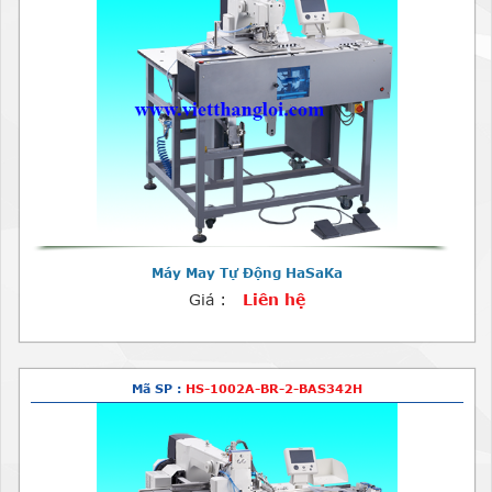
Máy May Tự Động HaSaKa
Giá :
Liên hệ
Mã SP :
HS-1002A-BR-2-BAS342H