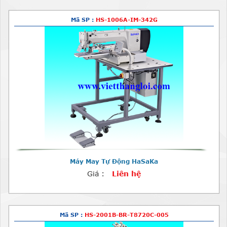
Mã SP :
HS-1006A-IM-342G
Máy May Tự Động HaSaKa
Giá :
Liên hệ
Mã SP :
HS-2001B-BR-T8720C-005