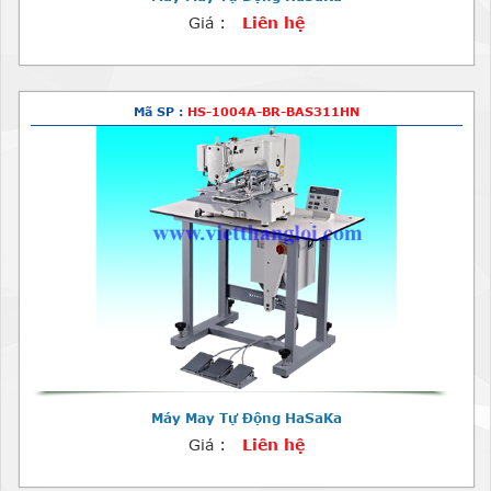
Giá :
Liên hệ
Mã SP :
HS-1004A-BR-BAS311HN
Máy May Tự Động HaSaKa
Giá :
Liên hệ