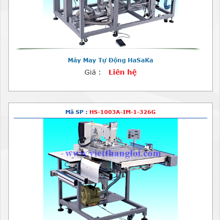
Máy May Tự Động HaSaKa
Giá :
Liên hệ
Mã SP :
HS-1003A-IM-1-326G