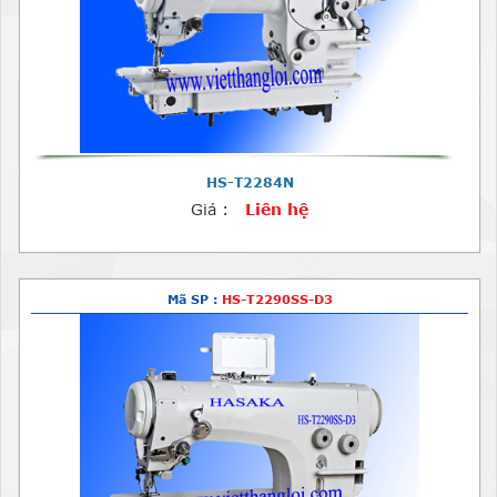
HS-T2284N
Giá :
Liên hệ
Mã SP :
HS-T2290SS-D3