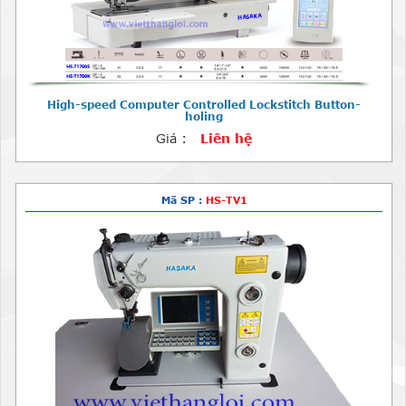
High-speed Computer Controlled Lockstitch Button-
holing
Giá :
Liên hệ
Mã SP :
HS-TV1