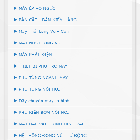
MÁY ÉP ÁO NGỰC
BÀN CẮT - BÀN KIỂM HÀNG
Máy Thổi Lông Vũ - Gòn
MÁY NHỒI LÔNG VŨ
MÁY PHÁT ĐIỆN
THIẾT BỊ PHỤ TRỢ MAY
PHỤ TÙNG NGÀNH MAY
PHỤ TÙNG NỒI HƠI
Dây chuyền máy in hình
PHỤ KIỆN BƠM NỒI HƠI
MÁY HẤP VẢI - ĐỊNH HÌNH VẢI
HỆ THỐNG ĐÓNG NÚT TỰ ĐỘNG