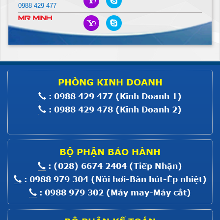
Giá :
Liên hệ
0988 429 477
Xem thêm
Mr Minh
Máy Nhồi Lông Vũ
Giá :
Liên hệ
Xem thêm
Máy Trải Vải HS SIII-160
PHÒNG KINH DOANH
: 0988 429 477 (Kinh Doanh 1)
Giá :
Liên hệ
: 0988 429 478 (Kinh Doanh 2)
Xem thêm
MOTOR MÁY MỘT KIM ĐIỆN TỬ
8700
Giá :
Liên hệ
BỘ PHẬN BẢO HÀNH
Xem thêm
: (028) 6674 2404 (Tiếp Nhận)
MOTOR BẮT MÁY MỘT KIM CO
: 0988 979 304 (Nồi hơi-Bàn hút-Ép nhiệt)
: 0988 979 302 (Máy may-Máy cắt)
Giá :
Liên hệ
Xem thêm