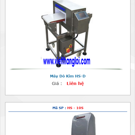
Máy Dò Kim HS-D
Giá :
Liên hệ
Mã SP :
HS - 10S