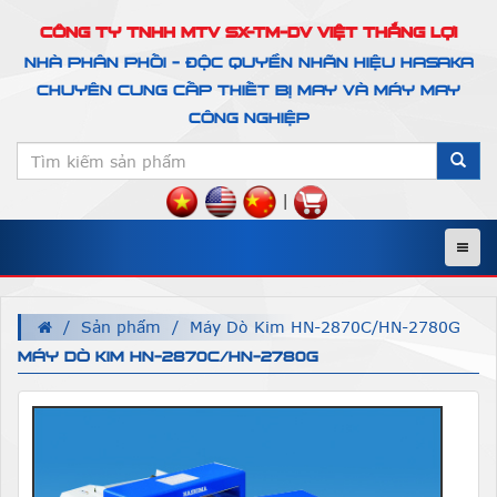
CÔNG TY TNHH MTV SX-TM-DV VIỆT THẮNG LỢI
NHÀ PHÂN PHỐI - ĐỘC QUYỀN NHÃN HIỆU HASAKA
CHUYÊN CUNG CẤP THIẾT BỊ MAY VÀ MÁY MAY
CÔNG NGHIỆP
|
Menu
Sản phẩm
Máy Dò Kim HN-2870C/HN-2780G
MÁY DÒ KIM HN-2870C/HN-2780G