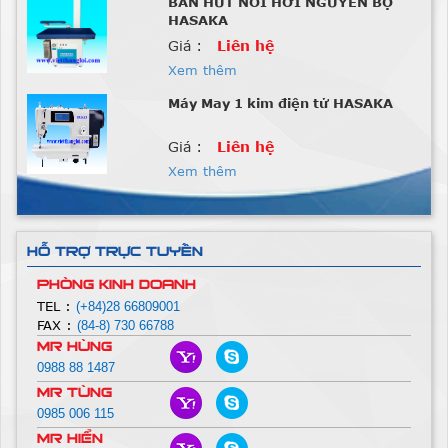
BÀN HÚT NỒI HƠI NGUYÊN BỘ
HASAKA
Giá :
Liên hệ
Xem thêm
Máy May 1 kim điện tử HASAKA
Giá :
Liên hệ
Xem thêm
Máy Nhồi Lông Vũ
Giá :
Liên hệ
HỖ TRỢ TRỰC TUYẾN
Xem thêm
PHÒNG KINH DOANH
Máy Nhồi Lông Vũ
TEL :
(+84)28 66809001
FAX :
(84-8) 730 66788
Giá :
Liên hệ
Mr Hùng
0988 88 1487
Xem thêm
Mr Tùng
Máy Nhồi Lông Vũ 2P-6G
0985 006 115
Mr Hiển