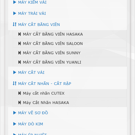
MÁY KIỂM VẢI
MÁY TRẢI VẢI
MÁY CẮT BĂNG VIỀN
MÁY CẮT BĂNG VIÊN HASAKA
MÁY CẮT BĂNG VIÊN SALOON
MÁY CẮT BĂNG VIÊN SUNNY
MÁY CẮT BĂNG VIỀN YUANLI
MÁY CẮT VẢI
MÁY CẮT NHÃN - CẮT RẬP
Máy cắt nhãn CUTEX
Máy Cắt Nhãn HASAKA
MÁY VẼ SƠ ĐỒ
MÁY DÒ KIM
MÁY ÉP NHIỆT