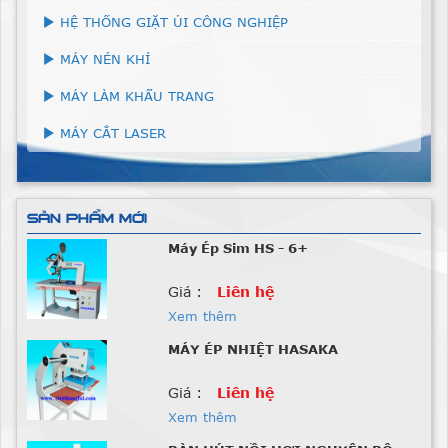
HỆ THỐNG GIẶT ỦI CÔNG NGHIỆP
MÁY NÉN KHÍ
MÁY LÀM KHẨU TRANG
MÁY CẮT LASER
SẢN PHẨM MỚI
Máy Ép Sim HS - 6+
Giá :
Liên hệ
Xem thêm
MÁY ÉP NHIỆT HASAKA
Giá :
Liên hệ
Xem thêm