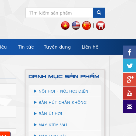
|
iệu
Tin tức
Tuyển dụng
Liên hệ
DANH MỤC SẢN PHẨM
NỒI HƠI - NỒI HƠI ĐIỆN
BÀN HÚT CHÂN KHÔNG
BÀN ỦI HƠI
MÁY KIỂM VẢI