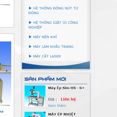
HỆ THỐNG ĐÓNG NÚT TỰ
ĐỘNG
HỆ THỐNG GIẶT ỦI CÔNG
NGHIỆP
MÁY NÉN KHÍ
MÁY LÀM KHẨU TRANG
MÁY CẮT LASER
SẢN PHẨM MỚI
Máy Ép Sim HS - 6+
Giá :
Liên hệ
Xem thêm
ka
MÁY ÉP NHIỆT