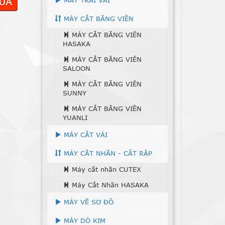
MÁY TRẢI VẢI
MÁY CẮT BĂNG VIỀN
MÁY CẮT BĂNG VIÊN
HASAKA
MÁY CẮT BĂNG VIÊN
SALOON
MÁY CẮT BĂNG VIÊN
SUNNY
MÁY CẮT BĂNG VIỀN
YUANLI
MÁY CẮT VẢI
MÁY CẮT NHÃN - CẮT RẬP
Máy cắt nhãn CUTEX
Máy Cắt Nhãn HASAKA
MÁY VẼ SƠ ĐỒ
MÁY DÒ KIM