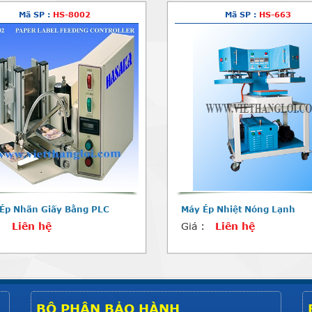
Mã SP :
HS-8002
Mã SP :
HS-663
Ép Nhãn Giấy Bằng PLC
Máy Ép Nhiệt Nóng Lạnh
:
Liên hệ
Giá :
Liên hệ
BỘ PHẬN BẢO HÀNH