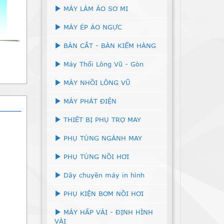
MÁY LÀM ÁO SƠ MI
MÁY ÉP ÁO NGỰC
BÀN CẮT - BÀN KIỂM HÀNG
Máy Thổi Lông Vũ - Gòn
MÁY NHỒI LÔNG VŨ
MÁY PHÁT ĐIỆN
THIẾT BỊ PHỤ TRỢ MAY
PHỤ TÙNG NGÀNH MAY
PHỤ TÙNG NỒI HƠI
Dây chuyền máy in hình
PHỤ KIỆN BƠM NỒI HƠI
MÁY HẤP VẢI - ĐỊNH HÌNH
VẢI