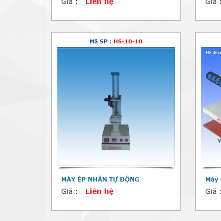
Giá :
Liên hệ
Giá 
Mã SP :
HS-10-10
MÁY ÉP NHÃN TỰ ĐỘNG
Máy 
Giá :
Liên hệ
Giá 