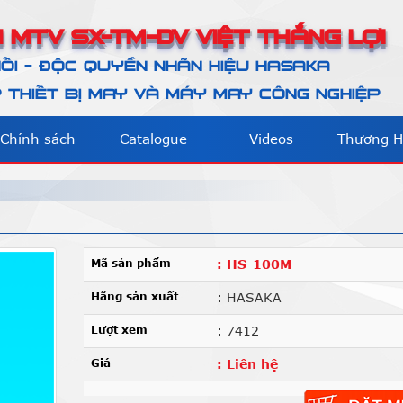
 MTV SX-TM-DV VIỆT THẮNG LỢI
ỐI - ĐỘC QUYỀN NHÃN HIỆU HASAKA
THIẾT BỊ MAY VÀ MÁY MAY CÔNG NGHIỆP
Chính sách
Catalogue
Videos
Thương H
Mã sản phẩm
: HS-100M
Hãng sản xuất
: HASAKA
Lượt xem
: 7412
Giá
: Liên hệ