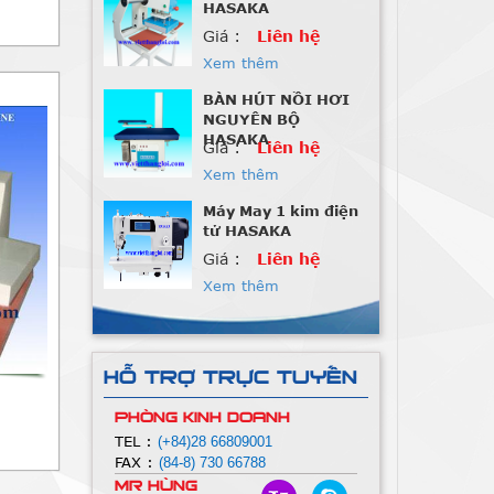
HASAKA
Giá :
Liên hệ
Xem thêm
BÀN HÚT NỒI HƠI
NGUYÊN BỘ
HASAKA
Giá :
Liên hệ
Xem thêm
Máy May 1 kim điện
tử HASAKA
Giá :
Liên hệ
Xem thêm
Máy Nhồi Lông Vũ
Giá :
Liên hệ
HỖ TRỢ TRỰC TUYẾN
Xem thêm
PHÒNG KINH DOANH
Máy Nhồi Lông Vũ
TEL :
(+84)28 66809001
FAX :
(84-8) 730 66788
Giá :
Liên hệ
Mr Hùng