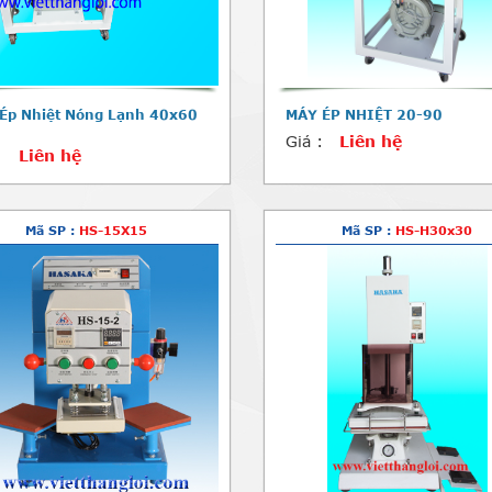
Ép Nhiệt Nóng Lạnh 40x60
MÁY ÉP NHIỆT 20-90
Giá :
Liên hệ
:
Liên hệ
Mã SP :
HS-15X15
Mã SP :
HS-H30x30