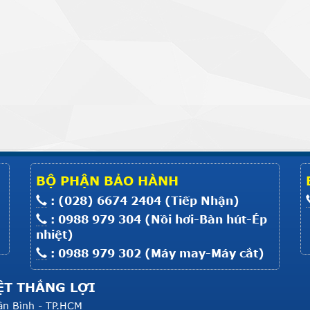
BỘ PHẬN BẢO HÀNH
: (028) 6674 2404 (Tiếp Nhận)
: 0988 979 304 (Nồi hơi-Bàn hút-Ép
nhiệt)
: 0988 979 302 (Máy may-Máy cắt)
ỆT THẮNG LỢI
ân Bình - TP.HCM