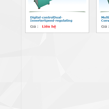
Digital-controlDual-
Mult
InverterSpeed-regulating
Conv
Giá :
Liên hệ
Giá 