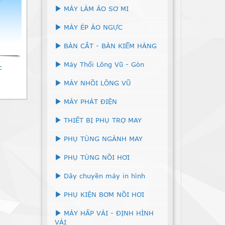
MÁY LÀM ÁO SƠ MI
MÁY ÉP ÁO NGỰC
BÀN CẮT - BÀN KIỂM HÀNG
Máy Thổi Lông Vũ - Gòn
c
MÁY NHỒI LÔNG VŨ
MÁY PHÁT ĐIỆN
THIẾT BỊ PHỤ TRỢ MAY
PHỤ TÙNG NGÀNH MAY
PHỤ TÙNG NỒI HƠI
Dây chuyền máy in hình
PHỤ KIỆN BƠM NỒI HƠI
MÁY HẤP VẢI - ĐỊNH HÌNH
VẢI