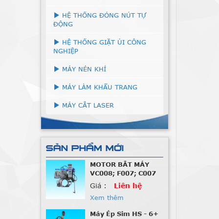
HỆ THỐNG ĐÓNG NÚT TỰ
ĐỘNG
HỆ THỐNG GIẶT ỦI CÔNG
NGHIỆP
MÁY NÉN KHÍ
MÁY LÀM KHẨU TRANG
MÁY CẮT LASER
MOTOR BẮT MÁY
VC008; F007; C007
SẢN PHẨM MỚI
Giá :
Liên hệ
Xem thêm
Máy Ép Sim HS - 6+
Giá :
Liên hệ
Xem thêm