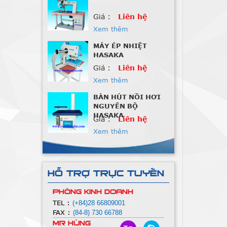
MÁY ÉP NHIỆT
HASAKA
Giá :
Liên hệ
Xem thêm
BÀN HÚT NỒI HƠI
NGUYÊN BỘ
HASAKA
Giá :
Liên hệ
Xem thêm
Máy May 1 kim điện
tử HASAKA
Giá :
Liên hệ
Xem thêm
Máy Nhồi Lông Vũ
HỖ TRỢ TRỰC TUYẾN
Giá :
Liên hệ
PHÒNG KINH DOANH
Xem thêm
TEL :
(+84)28 66809001
FAX :
(84-8) 730 66788
Máy Nhồi Lông Vũ
Mr Hùng