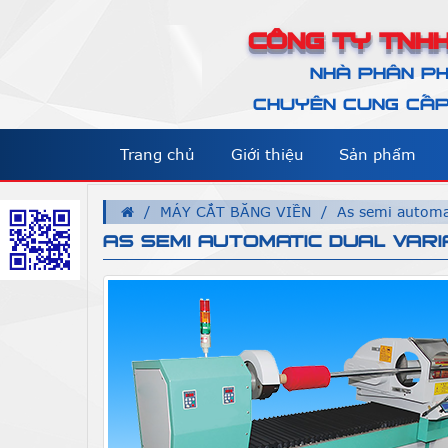
CÔNG TY TNHH
NHÀ PHÂN PH
CHUYÊN CUNG CẤP 
Trang chủ
Giới thiệu
Sản phẩm
MÁY CẮT BĂNG VIỀN
As semi automa
AS SEMI AUTOMATIC DUAL VAR