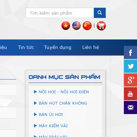
|
iệu
Tin tức
Tuyển dụng
Liên hệ
DANH MỤC SẢN PHẨM
NỒI HƠI - NỒI HƠI ĐIỆN
BÀN HÚT CHÂN KHÔNG
BÀN ỦI HƠI
MÁY KIỂM VẢI