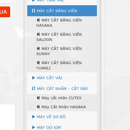
MÁY TRẢI VẢI
MÁY CẮT BĂNG VIỀN
MÁY CẮT BĂNG VIÊN
HASAKA
MÁY CẮT BĂNG VIÊN
SALOON
MÁY CẮT BĂNG VIÊN
SUNNY
MÁY CẮT BĂNG VIỀN
YUANLI
MÁY CẮT VẢI
MÁY CẮT NHÃN - CẮT RẬP
Máy cắt nhãn CUTEX
Máy Cắt Nhãn HASAKA
MÁY VẼ SƠ ĐỒ
MÁY DÒ KIM