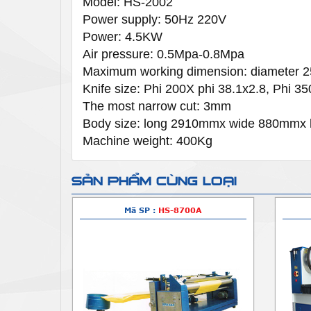
Model: HS-2002
Power supply: 50Hz 220V
Power: 4.5KW
Air pressure: 0.5Mpa-0.8Mpa
Maximum working dimension: diameter
Knife size: Phi 200X phi 38.1x2.8, Phi
35
The most narrow cut: 3mm
Body size: long 2910mmx wide 880mmx
Machine weight: 400Kg
SẢN PHẨM CÙNG LOẠI
Mã SP :
HS-8700A