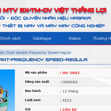
 MTV SX-TM-DV VIỆT THẮNG LỢI
ỐI - ĐỘC QUYỀN NHÃN HIỆU HASAKA
THIẾT BỊ MAY VÀ MÁY MAY CÔNG NGHIỆP
Chính sách
Catalogue
Videos
Thương H
tic Dual Variant-frequency Speed-regula
IANT-FREQUENCY SPEED-REGULA
Mã sản phẩm
: HS-2002
Hãng sản xuất
: HASAKA
Bảo hành
: 12 tháng
Lượt xem
: 4523
Giá
: Liên hệ