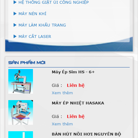
HỆ THỐNG GIẶT ỦI CÔNG NGHIỆP
MÁY NÉN KHÍ
MÁY LÀM KHẨU TRANG
MÁY CẮT LASER
SẢN PHẨM MỚI
Máy Ép Sim HS - 6+
Giá :
Liên hệ
Xem thêm
MÁY ÉP NHIỆT HASAKA
Giá :
Liên hệ
Xem thêm
BÀN HÚT NỒI HƠI NGUYÊN BỘ