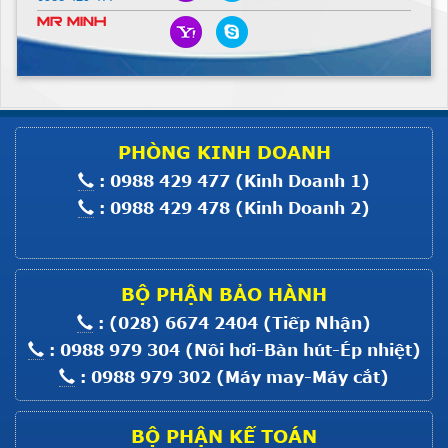
Xem thêm
Mr Minh
Máy Nhồi Lông Vũ
Giá :
Liên hệ
Xem thêm
Máy Trải Vải HS SIII-160
PHÒNG KINH DOANH
: 0988 429 477 (Kinh Doanh 1)
Giá :
Liên hệ
: 0988 429 478 (Kinh Doanh 2)
Xem thêm
MOTOR MÁY MỘT KIM ĐIỆN TỬ
8700
Giá :
Liên hệ
BỘ PHẬN BẢO HÀNH
Xem thêm
: (028) 6674 2404 (Tiếp Nhận)
MOTOR BẮT MÁY MỘT KIM CO
: 0988 979 304 (Nồi hơi-Bàn hút-Ép nhiệt)
: 0988 979 302 (Máy may-Máy cắt)
Giá :
Liên hệ
Xem thêm
BỘ PHẬN KẾ TOÁN
MOTOR BẮT MÁY VC008; F007;