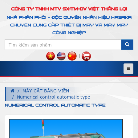
CÔNG TY TNHH MTV SX-TM-DV VIỆT THẮNG LỢI
NHÀ PHÂN PHỐI - ĐỘC QUYỀN NHÃN HIỆU HASAKA
CHUYÊN CUNG CẤP THIẾT BỊ MAY VÀ MÁY MAY
CÔNG NGHIỆP
|
Menu
MÁY CẮT BĂNG VIỀN
Numerical control automatic type
NUMERICAL CONTROL AUTOMATIC TYPE