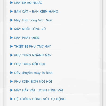
MÁY ÉP ÁO NGỰC
BÀN CẮT - BÀN KIỂM HÀNG
Máy Thổi Lông Vũ - Gòn
MÁY NHỒI LÔNG VŨ
MÁY PHÁT ĐIỆN
THIẾT BỊ PHỤ TRỢ MAY
PHỤ TÙNG NGÀNH MAY
PHỤ TÙNG NỒI HƠI
Dây chuyền máy in hình
PHỤ KIỆN BƠM NỒI HƠI
MÁY HẤP VẢI - ĐỊNH HÌNH VẢI
HỆ THỐNG ĐÓNG NÚT TỰ ĐỘNG