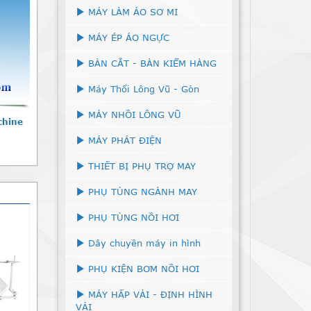
MÁY LÀM ÁO SƠ MI
MÁY ÉP ÁO NGỰC
BÀN CẮT - BÀN KIỂM HÀNG
Máy Thổi Lông Vũ - Gòn
MÁY NHỒI LÔNG VŨ
chine
MÁY PHÁT ĐIỆN
THIẾT BỊ PHỤ TRỢ MAY
PHỤ TÙNG NGÀNH MAY
PHỤ TÙNG NỒI HƠI
Dây chuyền máy in hình
PHỤ KIỆN BƠM NỒI HƠI
MÁY HẤP VẢI - ĐỊNH HÌNH
VẢI