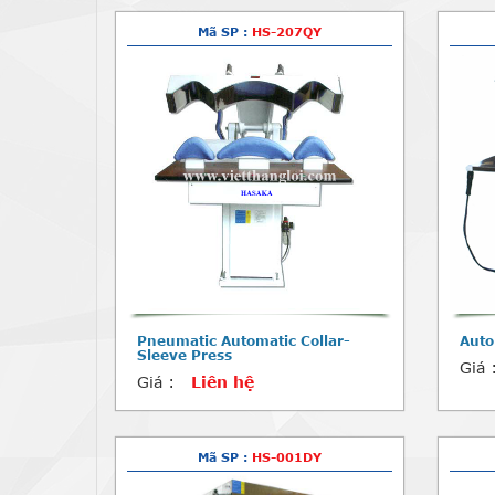
Mã SP :
HS-207QY
Pneumatic Automatic Collar-
Auto
Sleeve Press
Giá 
Giá :
Liên hệ
Mã SP :
HS-001DY