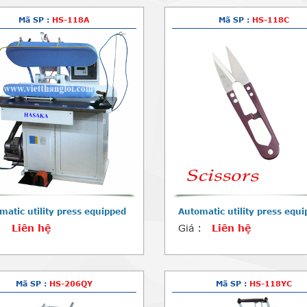
Mã SP :
HS-118A
Mã SP :
HS-118C
matic utility press equipped
Automatic utility press equ
:
Liên hệ
Giá :
Liên hệ
Mã SP :
HS-206QY
Mã SP :
HS-118YC