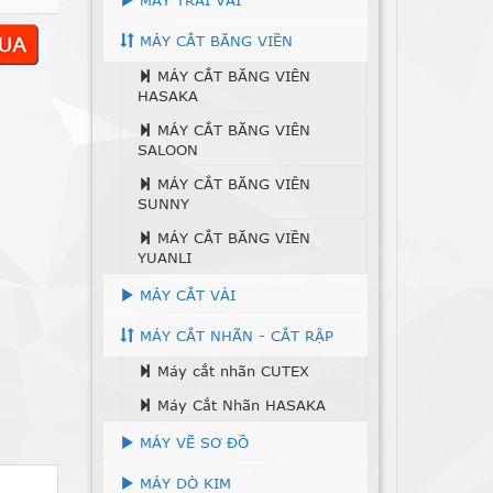
MÁY TRẢI VẢI
MÁY CẮT BĂNG VIỀN
MÁY CẮT BĂNG VIÊN
HASAKA
MÁY CẮT BĂNG VIÊN
SALOON
MÁY CẮT BĂNG VIÊN
SUNNY
MÁY CẮT BĂNG VIỀN
YUANLI
MÁY CẮT VẢI
MÁY CẮT NHÃN - CẮT RẬP
Máy cắt nhãn CUTEX
Máy Cắt Nhãn HASAKA
MÁY VẼ SƠ ĐỒ
MÁY DÒ KIM