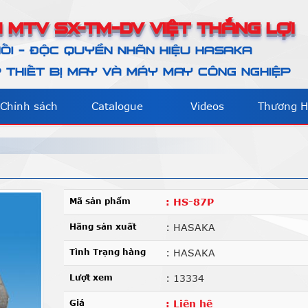
 MTV SX-TM-DV VIỆT THẮNG LỢI
ỐI - ĐỘC QUYỀN NHÃN HIỆU HASAKA
THIẾT BỊ MAY VÀ MÁY MAY CÔNG NGHIỆP
Chính sách
Catalogue
Videos
Thương H
Mã sản phẩm
: HS-87P
Hãng sản xuất
: HASAKA
Tình Trạng hàng
: HASAKA
Lượt xem
: 13334
Giá
: Liên hệ