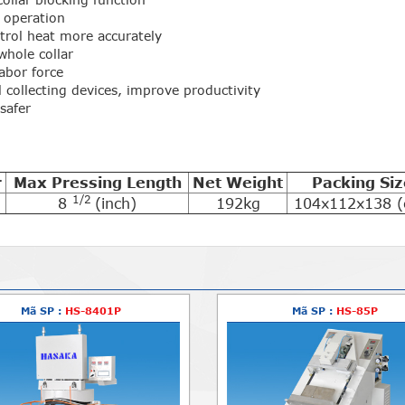
r operation
trol heat more accurately
whole collar
labor force
 collecting devices, improve productivity
safer
r
Max Pressing Length
Net Weight
Packing Siz
1/2
8
(inch)
192kg
104x112x138 
Mã SP :
HS-8401P
Mã SP :
HS-85P