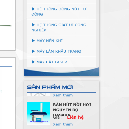
HỆ THỐNG ĐÓNG NÚT TỰ
ĐỘNG
HỆ THỐNG GIẶT ỦI CÔNG
NGHIỆP
MÁY NÉN KHÍ
MÁY LÀM KHẨU TRANG
MÁY CẮT LASER
SẢN PHẨM MỚI
BÀN HÚT NỒI HƠI
NGUYÊN BỘ
HASAKA
Giá :
Liên hệ
Xem thêm
Máy May 1 kim điện