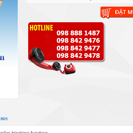
ẢNH
collar blocking function