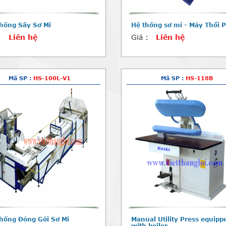
hống Sấy Sơ Mi
Hệ thống sơ mi - Máy Thổi
:
Liên hệ
Giá :
Liên hệ
Mã SP :
HS-100L-V1
Mã SP :
HS-118B
hống Đóng Gói Sơ Mi
Manual Utility Press equipp
with boiler