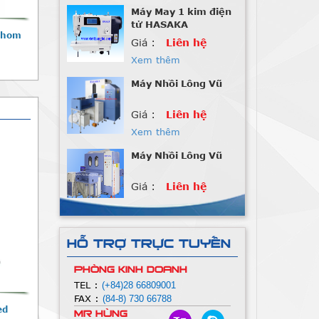
tử HASAKA
Giá :
Liên hệ
 Phom
Xem thêm
Máy Nhồi Lông Vũ
Giá :
Liên hệ
Xem thêm
Máy Nhồi Lông Vũ
Giá :
Liên hệ
Xem thêm
Máy Nhồi Lông Vũ
2P-6G
Giá :
Liên hệ
HỖ TRỢ TRỰC TUYẾN
Xem thêm
PHÒNG KINH DOANH
Máy Nhồi Lông Vũ
TEL :
(+84)28 66809001
FAX :
(84-8) 730 66788
ed
Giá :
Liên hệ
Mr Hùng