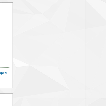
Máy Ép Sim HS - 6+
Giá :
Liên hệ
Xem thêm
MÁY ÉP NHIỆT
HASAKA
Giá :
Liên hệ
Xem thêm
ipped