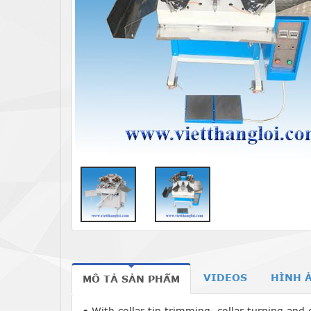
VIDEOS
HÌNH 
MÔ TẢ SẢN PHẨM
● With collar tip trimming, collar turning and 