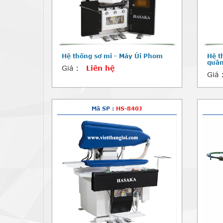
Hệ thống sơ mi - Máy Ủi Phom
Hệ t
quầ
Giá :
Liên hệ
Giá 
Mã SP :
HS-840J