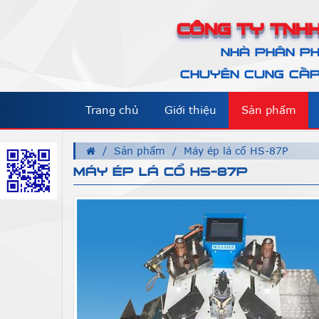
CÔNG TY TNHH
NHÀ PHÂN PH
CHUYÊN CUNG CẤP 
Trang chủ
Giới thiệu
Sản phẩm
Sản phẩm
Máy ép lá cổ HS-87P
MÁY ÉP LÁ CỔ HS-87P