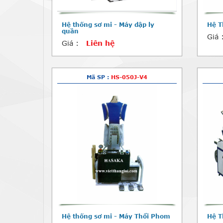
Hệ thống sơ mi - Máy dập ly
Hệ T
quần
Giá 
Giá :
Liên hệ
Mã SP :
HS-050J-V4
Hệ thống sơ mi - Máy Thổi Phom
Hệ T