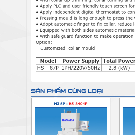
● Apply PLC and user friendly touch screen fo
● Apply independent digital thermostat to con
● Pressing mould is long enough to press the 
● Adopt automatic finger to fix collar, reduce 
● Equipped with both sides automatic material
● With safe guard function to make operation 
Option:
Customized collar mould
Model
Power Supply
Total Powe
HS - 87P
1PH/220V/50Hz
2.8 (kW)
SẢN PHẨM CÙNG LOẠI
Mã SP :
HS-8404P