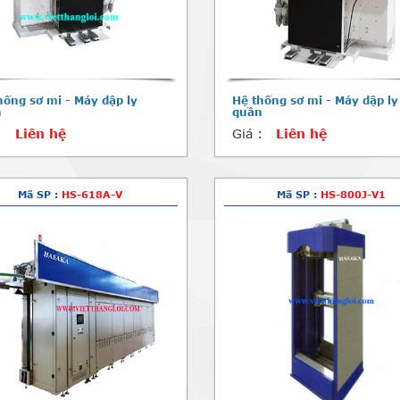
hống sơ mi - Máy dập ly
Hệ thống sơ mi - Máy dập ly
n
quần
:
Liên hệ
Giá :
Liên hệ
Mã SP :
HS-618A-V
Mã SP :
HS-800J-V1