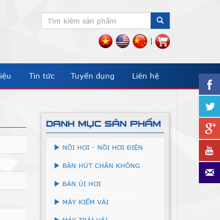
|
iệu
Tin tức
Tuyển dụng
Liên hệ
DANH MỤC SẢN PHẨM
NỒI HƠI - NỒI HƠI ĐIỆN
BÀN HÚT CHÂN KHÔNG
BÀN ỦI HƠI
MÁY KIỂM VẢI