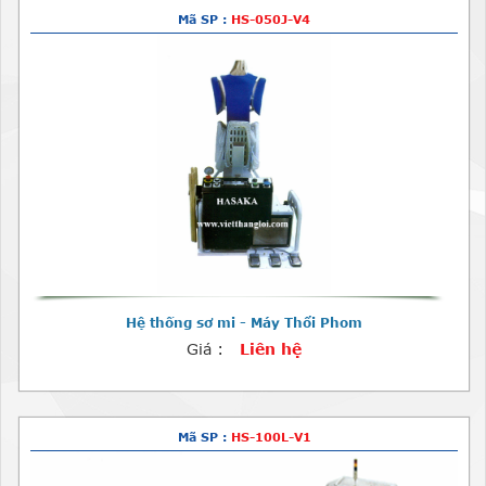
Mã SP :
HS-050J-V4
Hệ thống sơ mi - Máy Thổi Phom
Giá :
Liên hệ
Mã SP :
HS-100L-V1