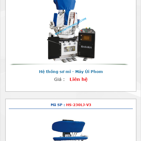
Hệ thống sơ mi - Máy Ủi Phom
Giá :
Liên hệ
Mã SP :
HS-230LJ-V3