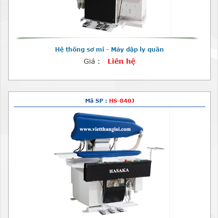
Hệ thống sơ mi - Máy dập ly quần
Giá :
Liên hệ
Mã SP :
HS-840J