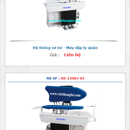
Hệ thống sơ mi - Máy dập ly quần
Giá :
Liên hệ
Mã SP :
HS-130RJ-V3