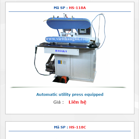
Mã SP :
HS-118A
Automatic utility press equipped
Giá :
Liên hệ
Mã SP :
HS-118C