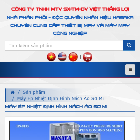
CÔNG TY TNHH MTV SX-TM-DV VIỆT THẮNG LỢI
NHÀ PHÂN PHỐI - ĐỘC QUYỀN NHÃN HIỆU HASAKA
CHUYÊN CUNG CẤP THIẾT BỊ MAY VÀ MÁY MAY
CÔNG NGHIỆP
|
Menu
Sản phẩm
Máy Ép Nhiệt Định Hình Nách Áo Sơ Mi
MÁY ÉP NHIỆT ĐỊNH HÌNH NÁCH ÁO SƠ MI