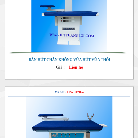
BÀN HÚT CHÂN KHÔNG VỪA HÚT VỪA THỔI
Giá :
Liên hệ
Mã SP :
HS- TB9kw