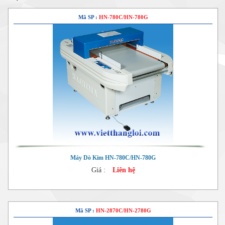
Mã SP :
HN-780C/HN-780G
Máy Dò Kim HN-780C/HN-780G
Giá :
Liên hệ
Mã SP :
HN-2870C/HN-2780G