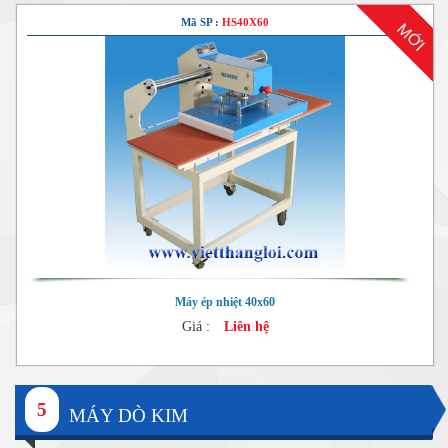
Mã SP :
HS40X60
MỚI
Máy ép nhiệt 40x60
Giá :
Liên hệ
5
MÁY DÒ KIM