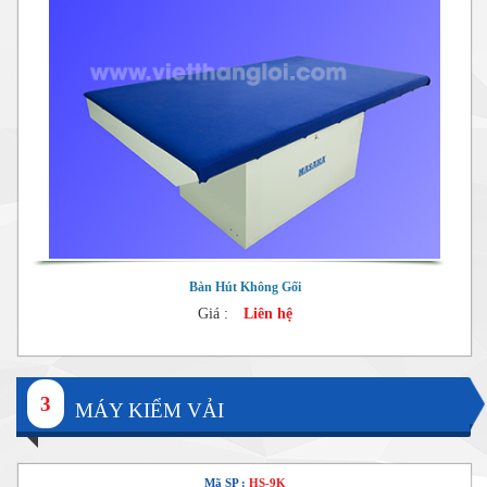
Bàn Hút Không Gối
Giá :
Liên hệ
3
MÁY KIỂM VẢI
Mã SP :
HS-9K