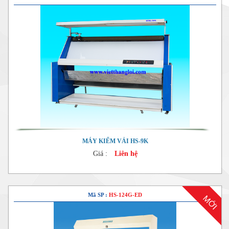
MÁY KIỂM VẢI HS-9K
Giá :
Liên hệ
Mã SP :
HS-124G-ED
MỚI