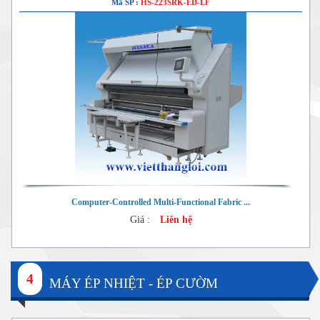
Mã SP :
HS-223SRK-ED-LF
Computer-Controlled Multi-Functional Fabric ...
Giá :
Liên hệ
4
MÁY ÉP NHIỆT - ÉP CƯỜM