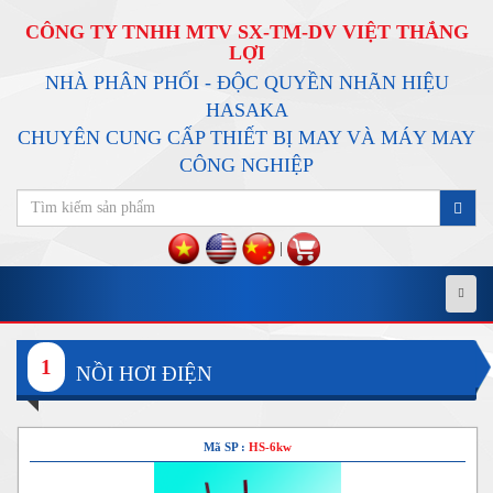
CÔNG TY TNHH MTV SX-TM-DV VIỆT THẮNG
LỢI
NHÀ PHÂN PHỐI - ĐỘC QUYỀN NHÃN HIỆU
HASAKA
CHUYÊN CUNG CẤP THIẾT BỊ MAY VÀ MÁY MAY
CÔNG NGHIỆP
|
Menu
1
NỒI HƠI ĐIỆN
Mã SP :
HS-6kw