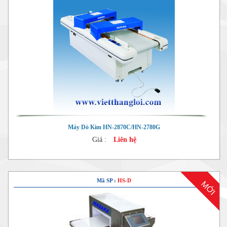
Máy Dò Kim HN-2870C/HN-2780G
Giá :
Liên hệ
Mã SP :
HS-D
MỚI