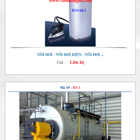
NỒI HƠI - NỒI HƠI ĐIỆN - NỒI HƠI ...
Giá :
Liên hệ
Mã SP :
HS-1