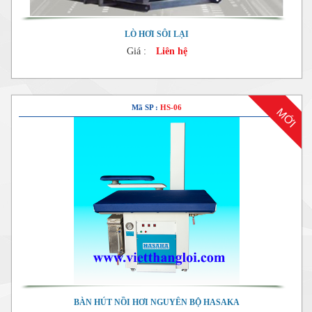
LÒ HƠI SÔI LẠI
Giá :
Liên hệ
Mã SP :
HS-06
MỚI
BÀN HÚT NỒI HƠI NGUYÊN BỘ HASAKA