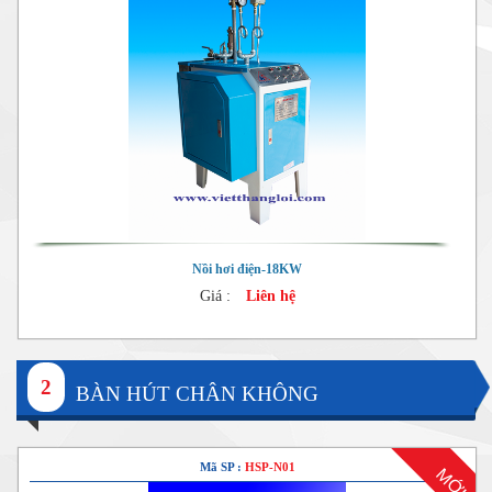
Nồi hơi điện-18KW
Giá :
Liên hệ
2
BÀN HÚT CHÂN KHÔNG
Mã SP :
HSP-N01
MỚI