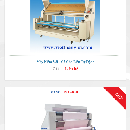
Máy Kiểm Vải - Có Căn Biên Tự Động
Giá :
Liên hệ
Mã SP :
HS-124GHE
MỚI