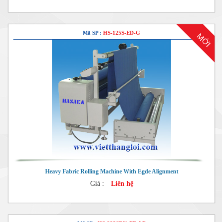
Mã SP :
HS-125S-ED-G
MỚI
Heavy Fabric Rolling Machine With Egde Alignment
Giá :
Liên hệ