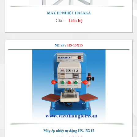
MÁY ÉP NHIỆT HASAKA
Giá :
Liên hệ
Mã SP :
HS-15X15
Máy ép nhiệt tự động HS-15X15